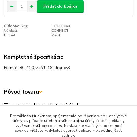
Pridať do košíka
Číslo produktu:
COT00060
Výrobca:
CONNECT
Formát:
Zošit
Kompletné špecifikácie
Formát: 80x120, zošit, 16 stranový
Pôvod tovaru
Tovar zaradený v kategóriách
Pre základnú funkčnosť, spríjemnenie používania webu, analytické
TLAČIVÁ
účely a v prípade udelenia súhlasu aj na účely cielenia reklamy
Knižničné
využívame súbory cookies. Nastavenie vlastných preferencií
cookies môžete kedykoľvek upraviť odkazom v spodnej časti
stránok.