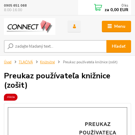
0
ks
0905 651 068
za
0,00 EUR
8.00-16.00
Menu
Hľadať
Úvod
TLAČIVÁ
Knižničné
Preukaz používateľa knižnice (zošit)
Preukaz používateľa knižnice
(zošit)
Akcia