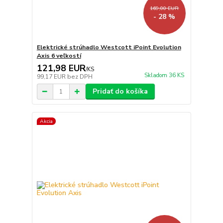
169,00 EUR
- 28 %
Elektrické strúhadlo Westcott iPoint Evolution
Axis 6 veľkostí
121,98 EUR
/
KS
Skladom 36 KS
99,17 EUR
bez DPH
Pridať do košíka
Akcia