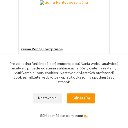
Guma Pentel bezprašná
2,60 EUR
/
KS
Skladom 53 KS
2,11 EUR
bez DPH
Pre základnú funkčnosť, spríjemnenie používania webu, analytické
účely a v prípade udelenia súhlasu aj na účely cielenia reklamy
Pridať do košíka
využívame súbory cookies. Nastavenie vlastných preferencií
cookies môžete kedykoľvek upraviť odkazom v spodnej časti
stránok.
Súhlasím
Nastavenia
Súhlas môžete odmietnuť
tu
.