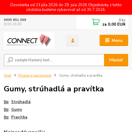
Dovolenka od 23 júla 2026 do 29. jula 2026 Objednávky z tohto
obdobia budeme vybavovať až od 30.7.2026.
0
ks
0905 651 068
za
0,00 EUR
8.00-16.00
Menu
Hľadať
Úvod
Písanie a popisovanie
Gumy, strúhadlá a pravítka
Gumy, strúhadlá a pravítka
Strúhadlá
Gumy
Pravítka