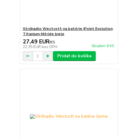
Strúhadlo Westcott na batérie iPoint Evolution
Titanium Nitride biele
27,49 EUR
/
KS
Skladom 8 KS
22,35 EUR
bez DPH
Pridať do košíka