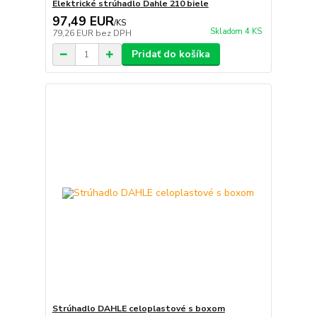
Elektrické strúhadlo Dahle 210 biele
97,49 EUR
/
KS
Skladom 4 KS
79,26 EUR
bez DPH
Pridať do košíka
Strúhadlo DAHLE celoplastové s boxom