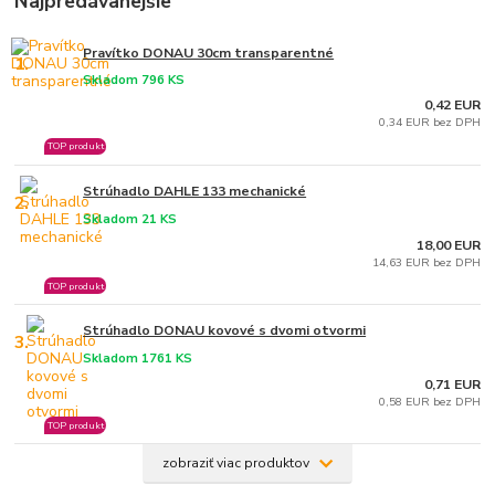
Najpredávanejšie
Pravítko DONAU 30cm transparentné
1.
Skladom 796 KS
0,42 EUR
0,34 EUR bez DPH
TOP produkt
Strúhadlo DAHLE 133 mechanické
2.
Skladom 21 KS
18,00 EUR
14,63 EUR bez DPH
TOP produkt
Strúhadlo DONAU kovové s dvomi otvormi
3.
Skladom 1761 KS
0,71 EUR
0,58 EUR bez DPH
TOP produkt
zobraziť viac produktov