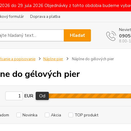
 2026 do 29. jula 2026 Objednávky z tohto obdobia budeme vybav
kový formulár
Doprava a platba
Neviet
Hľadať
0905
8.00-1
ísanie a popisovanie
Náplne pier
Náplne do gélových pier
ne do gélových pier
EUR
Od
adom
Novinka
Akcia
TOP produkt