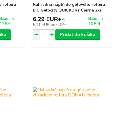
 rollera
Náhradná náplň do gélového rollera
BIC Gelocity QUICKDRY Čierna 2ks
6,29 EUR
Skladom
Skladom
/
BAL.
17 BAL.
16 BAL.
5,11 EUR
bez DPH
íka
Pridať do košíka