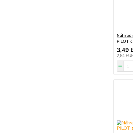
Náhradn
PILOT č
3,49 
2,84 EU