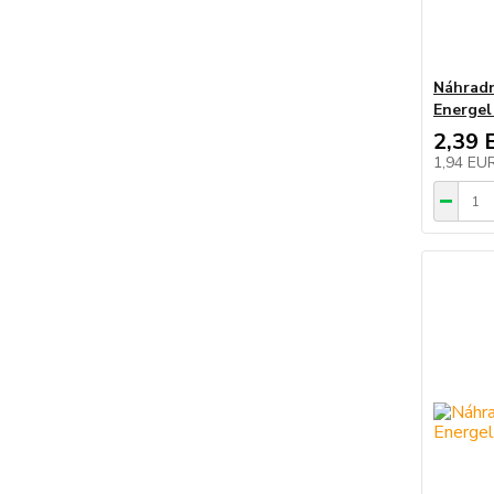
Náhradn
Energel
2,39 
1,94 EU