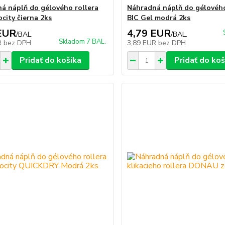
á náplň do gélového rollera
Náhradná náplň do gélového
city čierna 2ks
BIC Gel modrá 2ks
EUR
4,79 EUR
/
BAL.
/
BAL.
Skladom 7 BAL.
R
bez DPH
3,89 EUR
bez DPH
Pridať do košíka
Pridať do koš