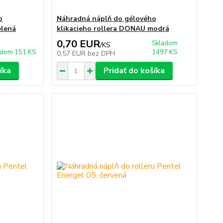
o
Náhradná náplň do gélového
elená
klikacieho rollera DONAU modrá
0,70 EUR
Skladom
/
KS
adom 151 KS
1497 KS
0,57 EUR
bez DPH
íka
Pridať do košíka