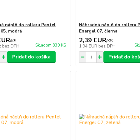
á náplň do rolleru Pentel
Náhradná náplň do rolleru 
 05, modrá
Energel 07, čierna
EUR
2,39 EUR
/
KS
/
KS
Skladom 839 KS
Sk
R
bez DPH
1,94 EUR
bez DPH
Pridať do košíka
Pridať do koš