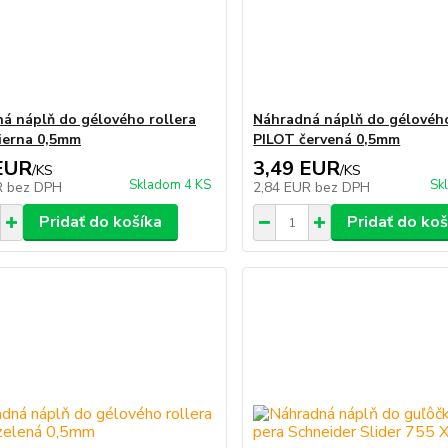
á náplň do gélového rollera
Náhradná náplň do gélového
ierna 0,5mm
PILOT červená 0,5mm
EUR
3,49 EUR
/
KS
/
KS
Skladom 4 KS
Sk
R
bez DPH
2,84 EUR
bez DPH
Pridať do košíka
Pridať do koš