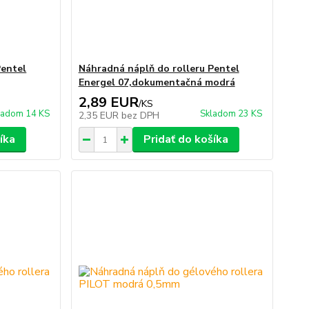
Pentel
Náhradná náplň do rolleru Pentel
Energel 07,dokumentačná modrá
2,89 EUR
/
KS
ladom 14 KS
Skladom 23 KS
2,35 EUR
bez DPH
íka
Pridať do košíka