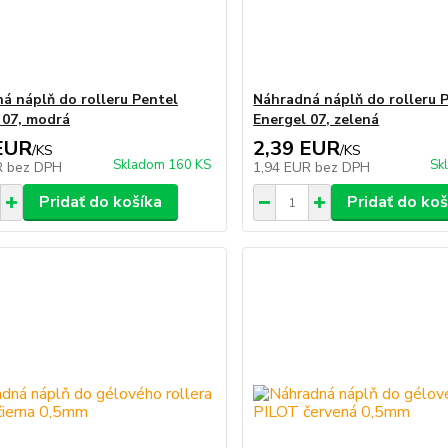
á náplň do rolleru Pentel
Náhradná náplň do rolleru 
 07, modrá
Energel 07, zelená
EUR
2,39 EUR
/
KS
/
KS
Skladom 160 KS
Sk
R
bez DPH
1,94 EUR
bez DPH
Pridať do košíka
Pridať do koš