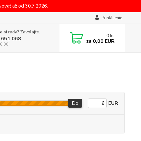
ovať až od 30.7.2026.
Prihlásenie
e si rady? Zavolajte.
0
ks
 651 068
za
0,00 EUR
6.00
Do
EUR