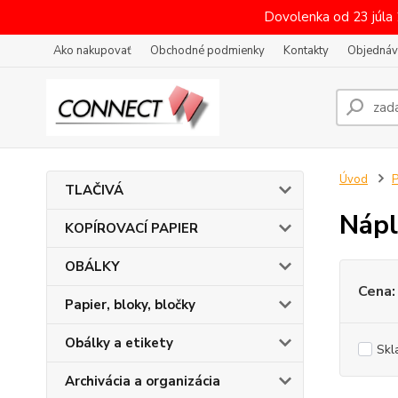
Dovolenka od 23 júla
Ako nakupovať
Obchodné podmienky
Kontakty
Objednáv
Úvod
P
TLAČIVÁ
Nápl
KOPÍROVACÍ PAPIER
OBÁLKY
Cena:
Papier, bloky, bločky
Obálky a etikety
Skl
Archivácia a organizácia