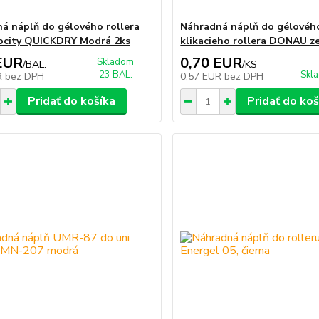
á náplň do gélového rollera
Náhradná náplň do gélovéh
ocity QUICKDRY Modrá 2ks
klikacieho rollera DONAU z
EUR
0,70 EUR
Skladom
/
BAL.
/
KS
23 BAL.
Skl
R
bez DPH
0,57 EUR
bez DPH
Pridať do košíka
Pridať do koš