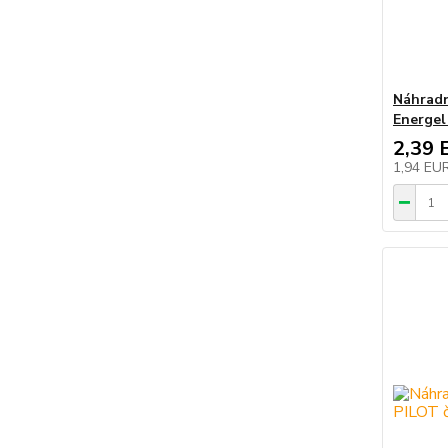
Náhradn
Energel
2,39 
1,94 EU