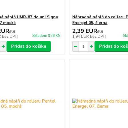
á náplň UMR-87 do uni Signo
Náhradná náplň do rolleru 
7 modrá
Energel 05, čierna
EUR
2,39 EUR
/
KS
/
KS
Skladom 926 KS
Sk
R
bez DPH
1,94 EUR
bez DPH
Pridať do košíka
Pridať do koš