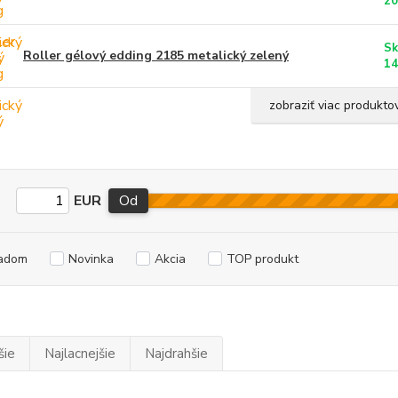
20
Sk
Roller gélový edding 2185 metalický zelený
14
zobraziť viac produkto
EUR
Od
adom
Novinka
Akcia
TOP produkt
šie
Najlacnejšie
Najdrahšie