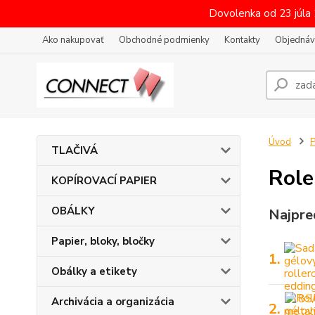
Dovolenka od 23 júla
Ako nakupovať
Obchodné podmienky
Kontakty
Objednáv
Úvod
P
TLAČIVÁ
Role
KOPÍROVACÍ PAPIER
OBÁLKY
Najpre
Papier, bloky, bločky
1.
Obálky a etikety
Archivácia a organizácia
2.