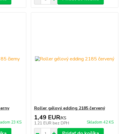
ierny
Roller gélový edding 2185 červený
1,49 EUR
/
KS
ladom 23 KS
Skladom 42 KS
1,21 EUR
bez DPH
íka
Pridať do košíka