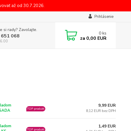
ovať až od 30.7.2026.
Prihlásenie
e si rady? Zavolajte.
0
ks
 651 068
za
0,00 EUR
6.00
9,99 EUR
ladom
TOP produkt
 SADA
8,12 EUR bez DPH
1,49 EUR
ladom
TOP produkt