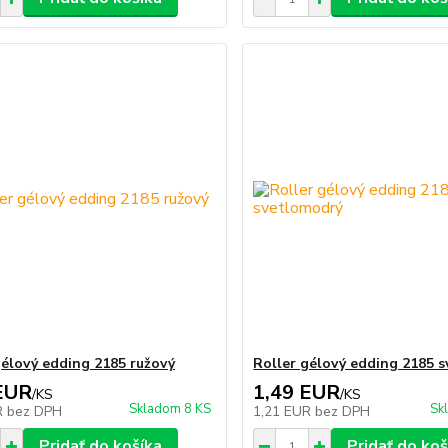
gélový edding 2185 ružový
Roller gélový edding 2185 
EUR
1,49 EUR
/
KS
/
KS
Skladom 8 KS
Sk
R
bez DPH
1,21 EUR
bez DPH
Pridať do košíka
Pridať do koš