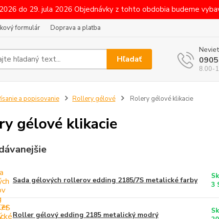
 2026 do 29. jula 2026 Objednávky z tohto obdobia budeme vybav
kový formulár
Doprava a platba
Neviet
Hľadať
0905
8.00-1
ísanie a popisovanie
Rollery gélové
Rolery gélové klikacie
ry gélové klikacie
dávanejšie
Sk
Sada gélových rollerov edding 2185/7S metalické farby
3
Sk
Roller gélový edding 2185 metalický modrý