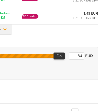
 KS
1,21 EUR bez DPH
1,49 EUR
ladom
TOP produkt
 KS
1,21 EUR bez DPH
v
Do
EUR