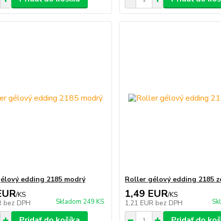
gélový edding 2185 modrý
Roller gélový edding 2185 z
EUR
1,49 EUR
/
KS
/
KS
Skladom 249 KS
Sk
R
bez DPH
1,21 EUR
bez DPH
Pridať do košíka
Pridať do koš