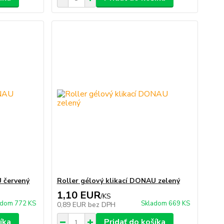
U červený
Roller gélový klikací DONAU zelený
1,10 EUR
/
KS
adom 772 KS
Skladom 669 KS
0,89 EUR
bez DPH
íka
Pridať do košíka