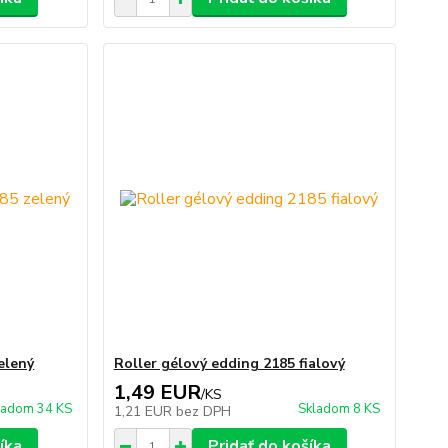
elený
Roller gélový edding 2185 fialový
1,49 EUR
/
KS
ladom 34 KS
Skladom 8 KS
1,21 EUR
bez DPH
íka
Pridať do košíka