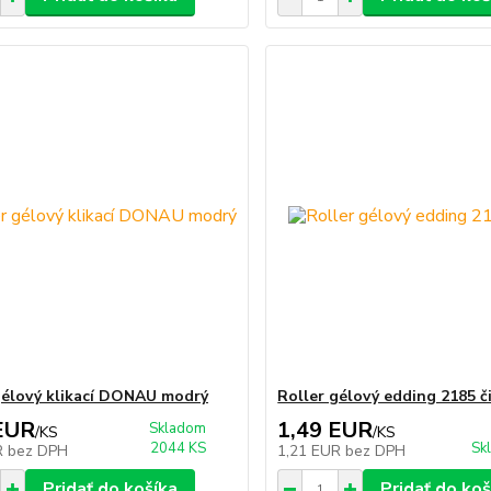
gélový klikací DONAU modrý
Roller gélový edding 2185 č
EUR
1,49 EUR
Skladom
/
KS
/
KS
2044 KS
Sk
R
bez DPH
1,21 EUR
bez DPH
Pridať do košíka
Pridať do koš