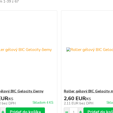
m 1-39 z 67
gélový BIC Gelocity čierny
Roller gélový BIC Gelocity 
EUR
2,60 EUR
/
KS
/
KS
Skladom 4 KS
Skl
R
bez DPH
2,11 EUR
bez DPH
Pridať do košíka
Pridať do koš