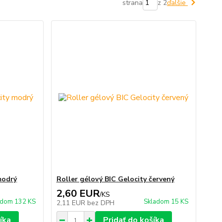
strana
z 2
ďalšie
modrý
Roller gélový BIC Gelocity červený
2,60 EUR
/
KS
adom 132 KS
Skladom 15 KS
2,11 EUR
bez DPH
íka
Pridať do košíka