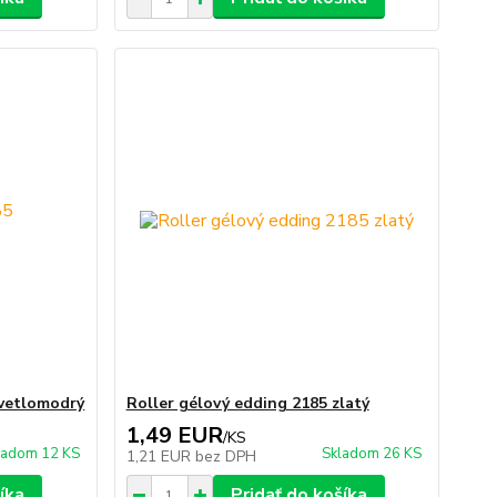
svetlomodrý
Roller gélový edding 2185 zlatý
1,49 EUR
/
KS
ladom 12 KS
Skladom 26 KS
1,21 EUR
bez DPH
íka
Pridať do košíka