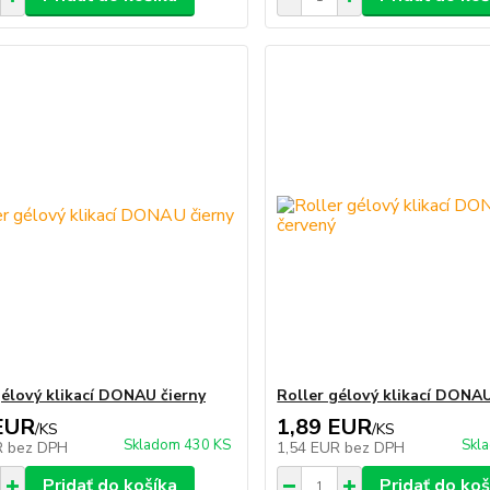
gélový klikací DONAU čierny
Roller gélový klikací DONA
EUR
1,89 EUR
/
KS
/
KS
Skladom 430 KS
Skl
R
bez DPH
1,54 EUR
bez DPH
Pridať do košíka
Pridať do koš