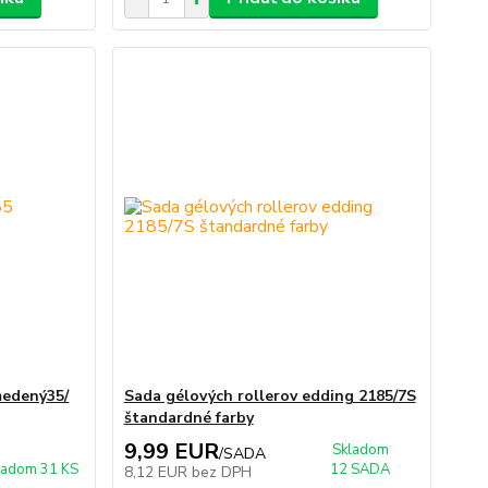
medený35/
Sada gélových rollerov edding 2185/7S
štandardné farby
9,99 EUR
Skladom
/
SADA
ladom 31 KS
12 SADA
8,12 EUR
bez DPH