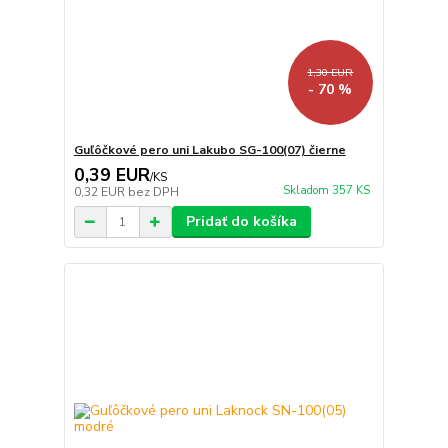
1,30 EUR
- 70 %
Guľôčkové pero uni Lakubo SG-100(07) čierne
0,39 EUR
/
KS
Skladom 357 KS
0,32 EUR
bez DPH
Pridať do košíka