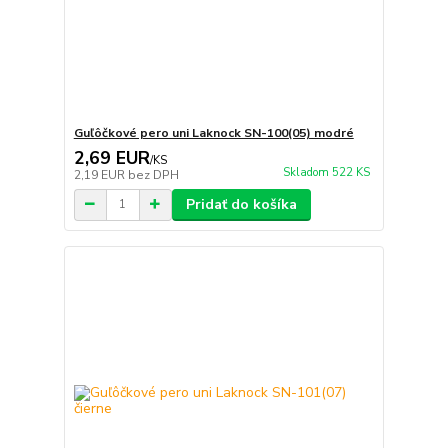
Guľôčkové pero uni Laknock SN-100(05) modré
2,69 EUR
/
KS
Skladom 522 KS
2,19 EUR
bez DPH
Pridať do košíka