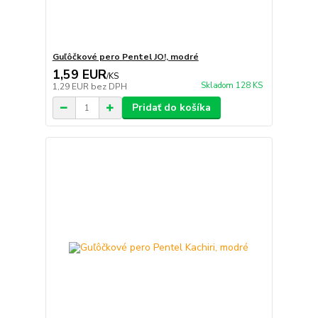
Guľôčkové pero Pentel JO!, modré
1,59 EUR
/
KS
Skladom 128 KS
1,29 EUR
bez DPH
Pridať do košíka