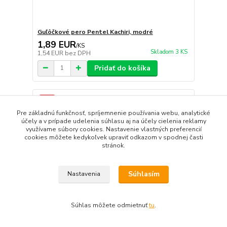
Guľôčkové pero Pentel Kachiri, modré
1,89 EUR
/
KS
Skladom 3 KS
1,54 EUR
bez DPH
Pridať do košíka
Akcia
Pre základnú funkčnosť, spríjemnenie používania webu, analytické
účely a v prípade udelenia súhlasu aj na účely cielenia reklamy
využívame súbory cookies. Nastavenie vlastných preferencií
cookies môžete kedykoľvek upraviť odkazom v spodnej časti
stránok.
Súhlasím
Nastavenia
Súhlas môžete odmietnuť
tu
.
16,49 EUR
- 55 %