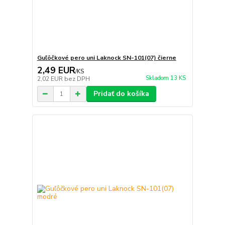
Guľôčkové pero uni Laknock SN-101(07) čierne
2,49 EUR
/
KS
Skladom 13 KS
2,02 EUR
bez DPH
Pridať do košíka