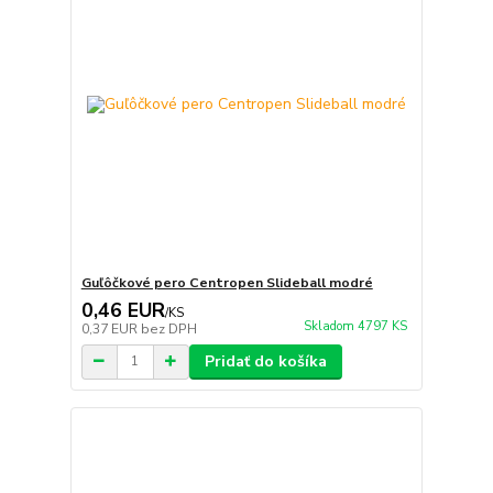
Guľôčkové pero Centropen Slideball modré
0,46 EUR
/
KS
Skladom 4797 KS
0,37 EUR
bez DPH
Pridať do košíka