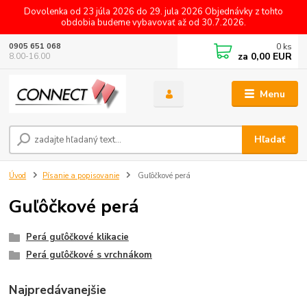
Dovolenka od 23 júla 2026 do 29. jula 2026 Objednávky z tohto
obdobia budeme vybavovať až od 30.7.2026.
0
ks
0905 651 068
za
0,00 EUR
8.00-16.00
Menu
Hľadať
Úvod
Písanie a popisovanie
Guľôčkové perá
Guľôčkové perá
Perá guľôčkové klikacie
Perá guľôčkové s vrchnákom
Najpredávanejšie