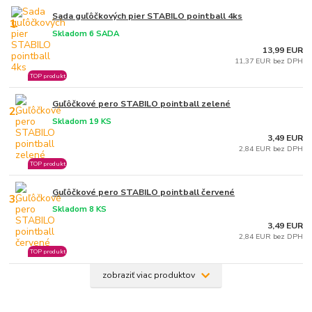
Sada guľôčkových pier STABILO pointball 4ks
1.
Skladom 6 SADA
13,99 EUR
11,37 EUR bez DPH
TOP produkt
Guľôčkové pero STABILO pointball zelené
2.
Skladom 19 KS
3,49 EUR
2,84 EUR bez DPH
TOP produkt
Guľôčkové pero STABILO pointball červené
3.
Skladom 8 KS
3,49 EUR
2,84 EUR bez DPH
TOP produkt
zobraziť viac produktov