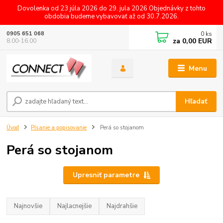
Dovolenka od 23 júla 2026 do 29. jula 2026 Objednávky z tohto
obdobia budeme vybavovať až od 30.7.2026.
0
ks
0905 651 068
za
0,00 EUR
8.00-16.00
Menu
Hľadať
Úvod
Písanie a popisovanie
Perá so stojanom
Perá so stojanom
Upresniť parametre
Najnovšie
Najlacnejšie
Najdrahšie