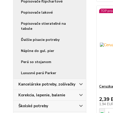
Popisovače flipchartové
TOP pro
Popisovače lakové
Popisovače stierateľné na
tabule
Ďalšie písacie potreby
Náplne do gul. pier
Perá so stojanom
Luxusné perá Parker
Kancelárske potreby, zošívačky
Ceruzka
Korekcia, lepenie, balenie
2,39 
1,94 EU
Školské potreby