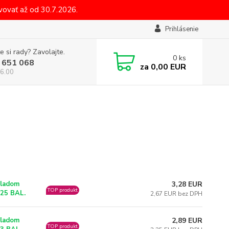
ovať až od 30.7.2026.
Prihlásenie
e si rady? Zavolajte.
0
ks
 651 068
za
0,00 EUR
6.00
3,28 EUR
ladom
TOP produkt
25 BAL.
2,67 EUR bez DPH
2,89 EUR
ladom
TOP produkt