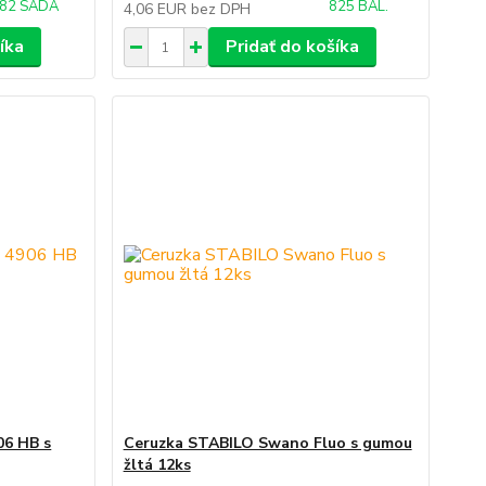
82 SADA
825 BAL.
4,06 EUR
bez DPH
íka
Pridať do košíka
06 HB s
Ceruzka STABILO Swano Fluo s gumou
žltá 12ks