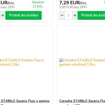
EUR
7,29 EUR
Skladom
/
BAL.
/
BAL.
12 BAL.
R
bez DPH
5,93 EUR
bez DPH
Pridať do košíka
Pridať do koš
 STABILO Swano Fluo s gumou
Ceruzka STABILO Swano Fl