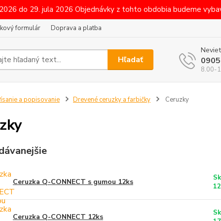
 2026 do 29. jula 2026 Objednávky z tohto obdobia budeme vybav
kový formulár
Doprava a platba
Neviet
Hľadať
0905
8.00-1
ísanie a popisovanie
Drevené ceruzky a farbičky
Ceruzky
zky
dávanejšie
Sk
Ceruzka Q-CONNECT s gumou 12ks
12
Sk
Ceruzka Q-CONNECT 12ks