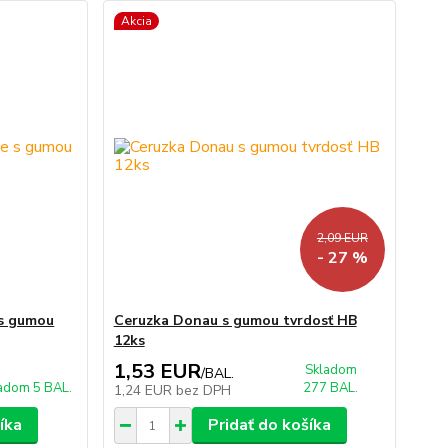
Akcia
2,09 EUR
- 27 %
 s gumou
Ceruzka Donau s gumou tvrdosť HB
12ks
1,53 EUR
Skladom
/
BAL.
adom 5 BAL.
277 BAL.
1,24 EUR
bez DPH
íka
Pridať do košíka