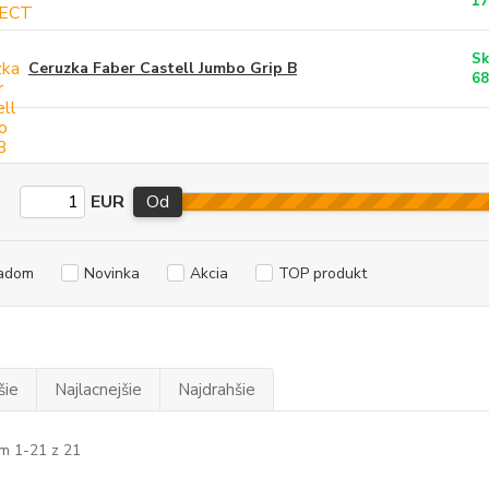
17
Sk
Ceruzka Faber Castell Jumbo Grip B
68
EUR
Od
adom
Novinka
Akcia
TOP produkt
šie
Najlacnejšie
Najdrahšie
m 1-21 z 21