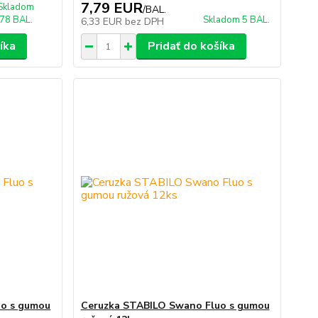
7,79 EUR
Skladom
/
BAL.
78 BAL.
Skladom 5 BAL.
6,33 EUR
bez DPH
íka
Pridať do košíka
uo s gumou
Ceruzka STABILO Swano Fluo s gumou