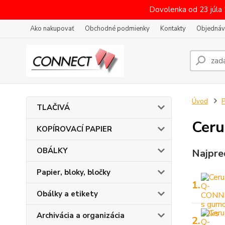
Dovolenka od 23 júla
Ako nakupovať
Obchodné podmienky
Kontakty
Objednáv
Úvod
P
TLAČIVÁ
Ceru
KOPÍROVACÍ PAPIER
OBÁLKY
Najpre
Papier, bloky, bločky
1.
Obálky a etikety
Archivácia a organizácia
2.