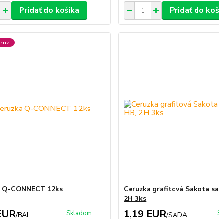
Pridať do košíka
Pridať do koš
dukt
a Q-CONNECT 12ks
Ceruzka grafitová Sakota sa
2H 3ks
EUR
1,19 EUR
Skladom
/
BAL.
/
SADA