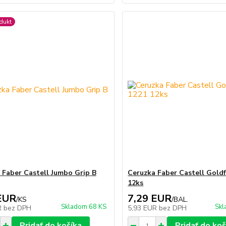
dukt
 Faber Castell Jumbo Grip B
Ceruzka Faber Castell Gold
12ks
EUR
7,29 EUR
/
KS
/
BAL.
Skladom 68 KS
Skl
R
bez DPH
5,93 EUR
bez DPH
Pridať do košíka
Pridať do koš