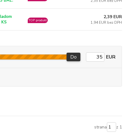
3 BAL.
2,35 EUR bez DPH
2,39 EUR
ladom
TOP produkt
 KS
1,94 EUR bez DPH
Do
EUR
strana
z 1