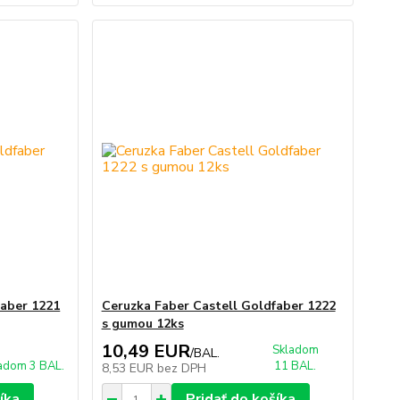
faber 1221
Ceruzka Faber Castell Goldfaber 1222
s gumou 12ks
10,49 EUR
Skladom
/
BAL.
adom 3 BAL.
11 BAL.
8,53 EUR
bez DPH
íka
Pridať do košíka