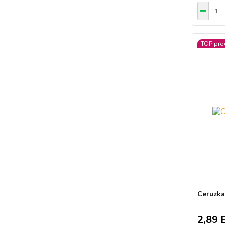
TOP pro
Ceruzk
2,89 