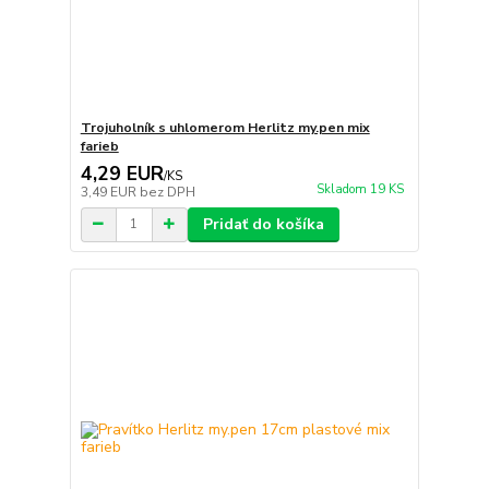
Trojuholník s uhlomerom Herlitz my.pen mix
farieb
4,29 EUR
/
KS
Skladom 19 KS
3,49 EUR
bez DPH
Pridať do košíka