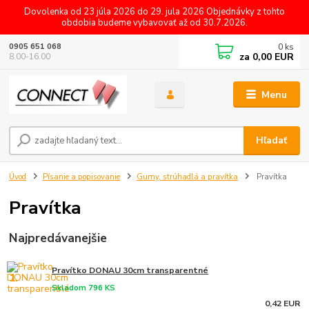
Dovolenka od 23 júla 2026 do 29. jula 2026 Objednávky z tohto
obdobia budeme vybavovať až od 30.7.2026.
0
ks
0905 651 068
za
0,00 EUR
8.00-16.00
Menu
Hľadať
Úvod
Písanie a popisovanie
Gumy, strúhadlá a pravítka
Pravítka
Pravítka
Najpredávanejšie
Pravítko DONAU 30cm transparentné
1.
Skladom 796 KS
0,42 EUR