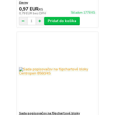
čierny
0,97 EUR
/
KS
Skladom 1778 KS
0,79 EUR
bez DPH
Pridať do košíka
Sada popisovačov na flipchartové bloky