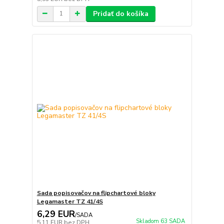
Pridať do košíka
Sada popisovačov na flipchartové bloky
Legamaster TZ 41/4S
6,29 EUR
/
SADA
Skladom 63 SADA
5,11 EUR
bez DPH