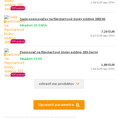
1,54 EUR bez DPH
TOP produkt
Sada popisovačov na flipchartové bloky edding 380/4S
2.
Skladom 23 SADA
7,29 EUR
5,93 EUR bez DPH
TOP produkt
Popisovač na flipchartové bloky edding 383 čierny
3.
Skladom 13 KS
1,89 EUR
1,54 EUR bez DPH
TOP produkt
zobraziť viac produktov
Upresniť parametre