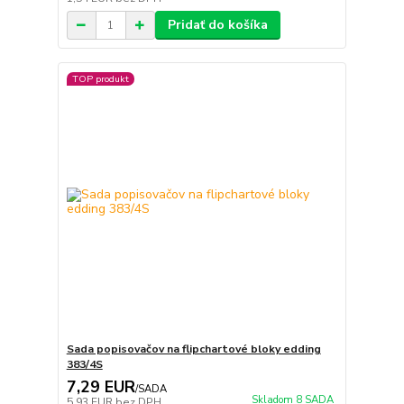
Pridať do košíka
TOP produkt
Sada popisovačov na flipchartové bloky edding
383/4S
7,29 EUR
/
SADA
Skladom 8 SADA
5,93 EUR
bez DPH