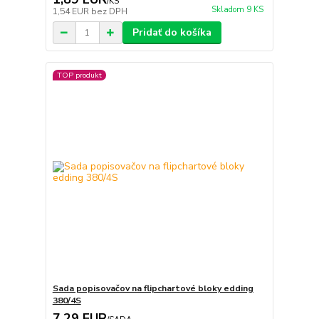
/
KS
Skladom 9 KS
1,54 EUR
bez DPH
Pridať do košíka
TOP produkt
Sada popisovačov na flipchartové bloky edding
380/4S
7,29 EUR