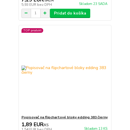
/
SADA
Skladom 23 SADA
5,93 EUR
bez DPH
Pridať do košíka
TOP produkt
Popisovač na flipchartové bloky edding 383 čierny
1,89 EUR
/
KS
Skladom 13 KS
1,54 EUR
bez DPH