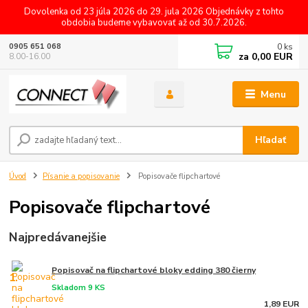
Dovolenka od 23 júla 2026 do 29. jula 2026 Objednávky z tohto
obdobia budeme vybavovať až od 30.7.2026.
0
ks
0905 651 068
za
0,00 EUR
8.00-16.00
Menu
Hľadať
Úvod
Písanie a popisovanie
Popisovače flipchartové
Popisovače flipchartové
Najpredávanejšie
Popisovač na flipchartové bloky edding 380 čierny
1.
Skladom 9 KS
1,89 EUR