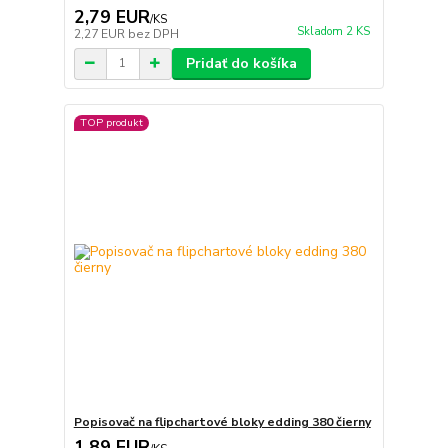
2,79 EUR
/
KS
Skladom 2 KS
2,27 EUR
bez DPH
Pridať do košíka
TOP produkt
Popisovač na flipchartové bloky edding 380 čierny
1,89 EUR