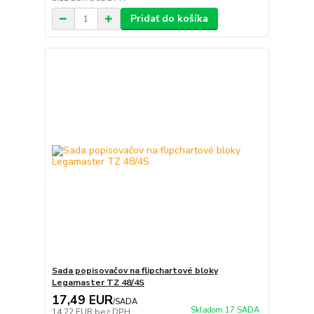
Pridať do košíka
Sada popisovačov na flipchartové bloky
Legamaster TZ 48/4S
17,49 EUR
/
SADA
Skladom 17 SADA
14,22 EUR
bez DPH