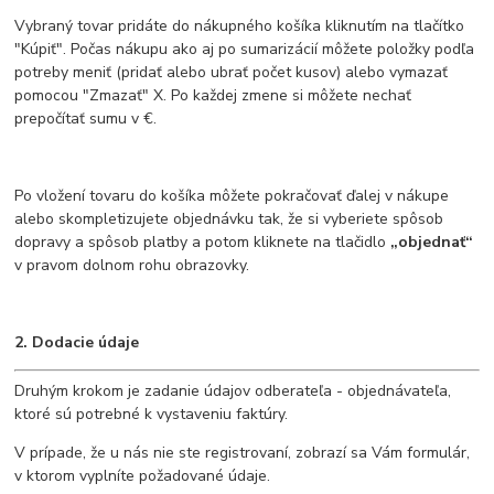
Vybraný tovar pridáte do nákupného košíka kliknutím na tlačítko
"Kúpiť". Počas nákupu ako aj po sumarizácií môžete položky podľa
potreby meniť (pridať alebo ubrať počet kusov) alebo vymazať
pomocou "Zmazať" X. Po každej zmene si môžete nechať
prepočítať sumu v €.
Po vložení tovaru do košíka môžete pokračovať ďalej v nákupe
alebo skompletizujete objednávku tak, že si vyberiete spôsob
dopravy a spôsob platby a potom kliknete na tlačidlo
„objednať“
v pravom dolnom rohu obrazovky.
2. Dodacie údaje
Druhým krokom je zadanie údajov odberateľa - objednávateľa,
ktoré sú potrebné k vystaveniu faktúry.
V prípade, že u nás nie ste registrovaní, zobrazí sa Vám formulár,
v ktorom vyplníte požadované údaje.