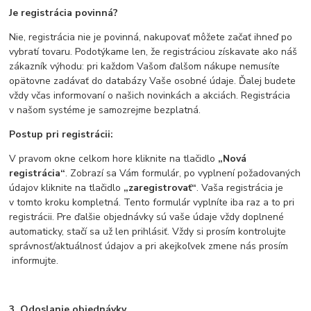
Je registrácia povinná?
Nie, registrácia nie je povinná, nakupovať môžete začať ihneď po
vybratí tovaru. Podotýkame len, že registráciou získavate ako náš
zákazník výhodu: pri každom Vašom ďalšom nákupe nemusíte
opätovne zadávať do databázy Vaše osobné údaje. Ďalej budete
vždy včas informovaní o našich novinkách a akciách. Registrácia
v našom systéme je samozrejme bezplatná.
Postup pri registrácii:
V pravom okne celkom hore kliknite na tlačidlo
„Nová
registrácia“
. Zobrazí sa Vám formulár, po vyplnení požadovaných
údajov kliknite na tlačidlo
„zaregistrovať“
. Vaša registrácia je
v tomto kroku kompletná. Tento formulár vyplníte iba raz a to pri
registrácii. Pre ďalšie objednávky sú vaše údaje vždy doplnené
automaticky, stačí sa už len prihlásiť. Vždy si prosím kontrolujte
správnosť/aktuálnosť údajov a pri akejkoľvek zmene nás prosím
informujte.
3. Odoslanie objednávky