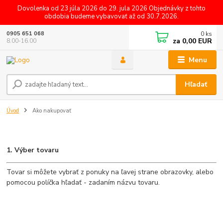
Dovolenka od 23 júla 2026 do 29. jula 2026 Objednávky z tohto
obdobia budeme vybavovať až od 30.7.2026.
0
ks
0905 651 068
za
0,00 EUR
8.00-16.00
Menu
Hľadať
Úvod
Ako nakupovať
1. Výber tovaru
Tovar si môžete vybrať z ponuky na ľavej strane obrazovky, alebo
pomocou políčka hľadať - zadaním názvu tovaru.