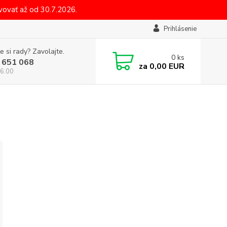
ovať až od 30.7.2026.
Prihlásenie
e si rady? Zavolajte.
0
ks
 651 068
za
0,00 EUR
6.00