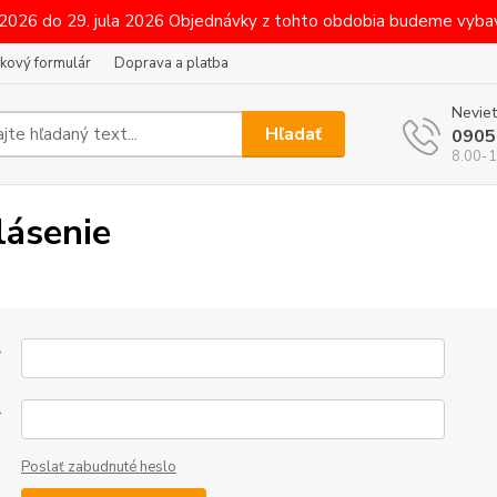
 2026 do 29. jula 2026 Objednávky z tohto obdobia budeme vybav
kový formulár
Doprava a platba
Neviet
Hľadať
0905
8.00-1
lásenie
*
*
Poslať zabudnuté heslo