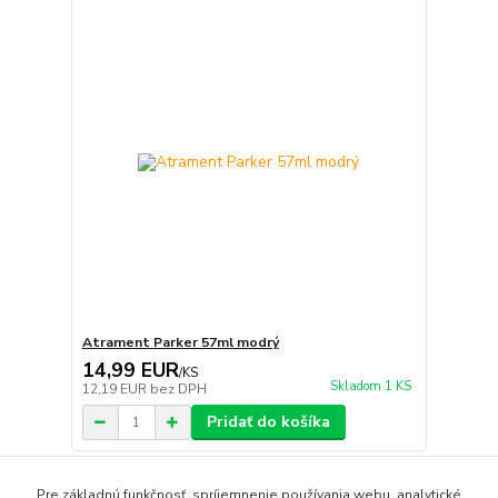
Atrament Parker 57ml modrý
14,99 EUR
/
KS
Skladom 1 KS
12,19 EUR
bez DPH
Pridať do košíka
Pre základnú funkčnosť, spríjemnenie používania webu, analytické
strana
z 1