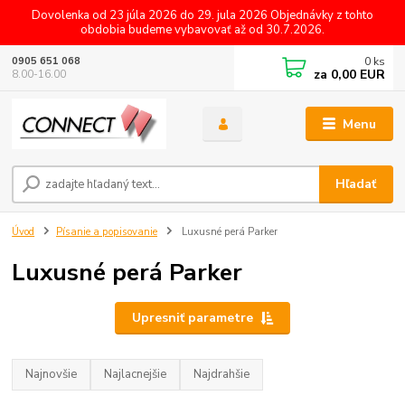
Dovolenka od 23 júla 2026 do 29. jula 2026 Objednávky z tohto
obdobia budeme vybavovať až od 30.7.2026.
0
ks
0905 651 068
za
0,00 EUR
8.00-16.00
Menu
Hľadať
Úvod
Písanie a popisovanie
Luxusné perá Parker
Luxusné perá Parker
Upresniť parametre
Najnovšie
Najlacnejšie
Najdrahšie