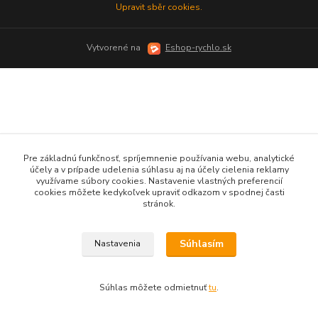
Upravit sběr cookies.
Vytvorené na
Eshop-rychlo.sk
Pre základnú funkčnosť, spríjemnenie používania webu, analytické
účely a v prípade udelenia súhlasu aj na účely cielenia reklamy
využívame súbory cookies. Nastavenie vlastných preferencií
cookies môžete kedykoľvek upraviť odkazom v spodnej časti
stránok.
Súhlasím
Nastavenia
Súhlas môžete odmietnuť
tu
.