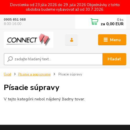
Dovolenka od 23 júla 2026 do 29. jula 2026 Objednávky z tohto
obdobia budeme vybavovať až od 30.7.2026.
0
ks
0905 651 068
za
0,00 EUR
8.00-16.00
Menu
Hľadať
Úvod
Písanie a popisovanie
Písacie súpravy
Písacie súpravy
V tejto kategórii nebol nájdený žiadny tovar.