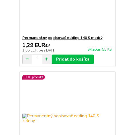
Permanentný popisovač edding 140 S modrý
1,29 EUR
/
KS
Skladom 55 KS
1,05 EUR
bez DPH
Pridať do košíka
TOP produkt