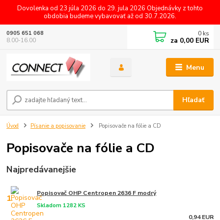
Dovolenka od 23 júla 2026 do 29. jula 2026 Objednávky z tohto
obdobia budeme vybavovať až od 30.7.2026.
0
ks
0905 651 068
za
0,00 EUR
8.00-16.00
Menu
Hľadať
Úvod
Písanie a popisovanie
Popisovače na fólie a CD
Popisovače na fólie a CD
Najpredávanejšie
Popisovač OHP Centropen 2636 F modrý
1.
Skladom 1282 KS
0,94 EUR