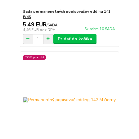
Sada permanenetných popisovačov edding 141
F/4S
5,49 EUR
/
SADA
Skladom 10 SADA
4,46 EUR
bez DPH
Pridať do košíka
TOP produkt