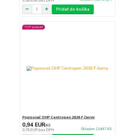
3,08 EUR
bez DPH
Pridať do košíka
TOP produkt
Popisovač OHP Centropen 2636 F čierny
0,94 EUR
/
KS
Skladom 11447 KS
0,76 EUR
bez DPH