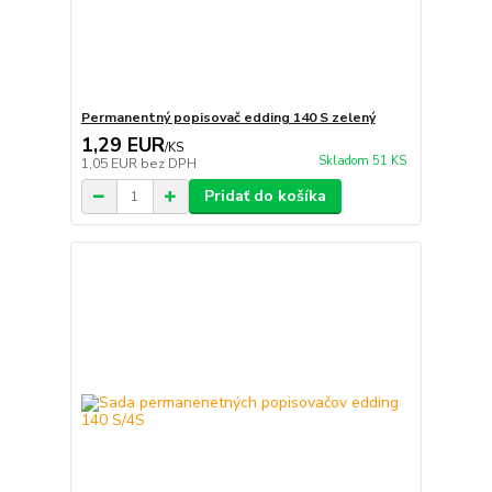
Permanentný popisovač edding 140 S zelený
1,29 EUR
/
KS
Skladom 51 KS
1,05 EUR
bez DPH
Pridať do košíka