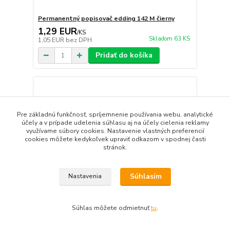
Permanentný popisovač edding 142 M čierny
1,29 EUR
/
KS
Skladom 63 KS
1,05 EUR
bez DPH
Pridať do košíka
Pre základnú funkčnosť, spríjemnenie používania webu, analytické
účely a v prípade udelenia súhlasu aj na účely cielenia reklamy
využívame súbory cookies. Nastavenie vlastných preferencií
cookies môžete kedykoľvek upraviť odkazom v spodnej časti
stránok.
Súhlasím
Nastavenia
Súhlas môžete odmietnuť
tu
.