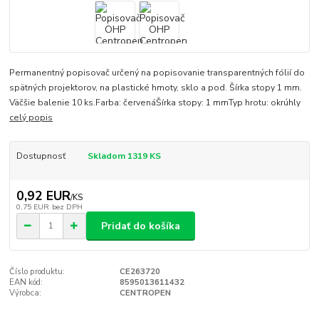
Permanentný popisovač určený na popisovanie transparentných fólií do
spätných projektorov, na plastické hmoty, sklo a pod. Šírka stopy 1 mm.
Väčšie balenie 10 ks.Farba: červenáŠírka stopy: 1 mmTyp hrotu: okrúhly
celý popis
Dostupnosť
Skladom 1319 KS
0,92 EUR
/
KS
0,75 EUR
bez DPH
Pridať do košíka
Číslo produktu:
CE263720
EAN kód:
8595013611432
Výrobca:
CENTROPEN