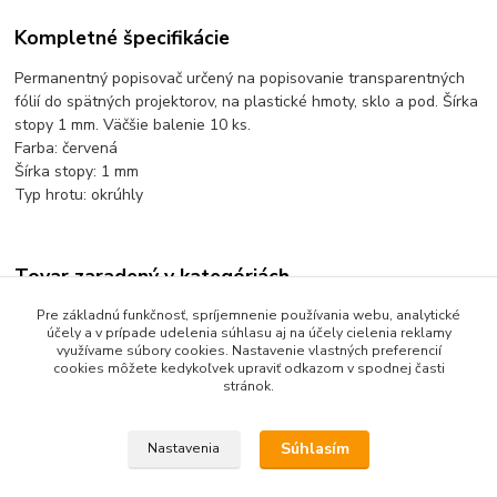
Kompletné špecifikácie
Permanentný popisovač určený na popisovanie transparentných
fólií do spätných projektorov, na plastické hmoty, sklo a pod. Šírka
stopy 1 mm. Väčšie balenie 10 ks.
Farba: červená
Šírka stopy: 1 mm
Typ hrotu: okrúhly
Tovar zaradený v kategóriách
Písanie a popisovanie
Pre základnú funkčnosť, spríjemnenie používania webu, analytické
účely a v prípade udelenia súhlasu aj na účely cielenia reklamy
Popisovače na fólie a CD
využívame súbory cookies. Nastavenie vlastných preferencií
cookies môžete kedykoľvek upraviť odkazom v spodnej časti
stránok.
Súhlasím
Nastavenia
Upravit sběr cookies.