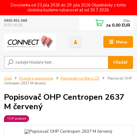
Dovolenka od 23 júla 2026 do 29. jula 2026 Objednávky z tohto
obdobia budeme vybavovať až od 30.7.2026.
0
ks
0905 651 068
za
0,00 EUR
8.00-16.00
Menu
Hľadať
Úvod
Písanie a popisovanie
Popisovače na fólie a CD
Popisovač OHP
Centropen 2637 M červený
Popisovač OHP Centropen 2637
M červený
TOP produkt