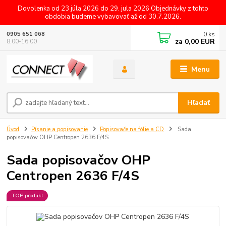
Dovolenka od 23 júla 2026 do 29. jula 2026 Objednávky z tohto
obdobia budeme vybavovať až od 30.7.2026.
0
ks
0905 651 068
za
0,00 EUR
8.00-16.00
Menu
Hľadať
Úvod
Písanie a popisovanie
Popisovače na fólie a CD
Sada
popisovačov OHP Centropen 2636 F/4S
Sada popisovačov OHP
Centropen 2636 F/4S
TOP produkt