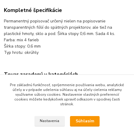
Kompletné špecifikácie
Permanentný popisovač určený nielen na popisovanie
transparentných fólií do spätných projektorov, ale tiež na
plastické hmoty, sklo a pod. Šírka stopy 0,6 mm. Sada 4 ks.
Farba: mix 4 farieb
Šírka stopy: 0,6 mm
Typ hrotu: okrúhly
Tovar zaradený v kategóriách
Písanie a popisovanie
Pre základnú funkčnosť, spríjemnenie používania webu, analytické
účely a v prípade udelenia súhlasu aj na účely cielenia reklamy
Popisovače na fólie a CD
využívame súbory cookies. Nastavenie vlastných preferencií
cookies môžete kedykoľvek upraviť odkazom v spodnej časti
stránok.
Súhlasím
Nastavenia
Upravit sběr cookies.