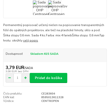
Permanentný popisovač určený nielen na popisovanie transparentných
fólií do spätných projektorov, ale tiež na plastické hmoty, sklo a pod.
Šírka stopy 0,6 mm. Sada 4 ks.Farba: mix 4 fariebŠírka stopy: 0,6 mmTyp
hrotu: okrúhly
celý popis
Dostupnosť
Skladom 615 SADA
3,79 EUR
/
SADA
3,08 EUR
bez DPH
Pridať do košíka
Číslo produktu:
CE263604
EAN kód:
8595013611326
Výrobca:
CENTROPEN