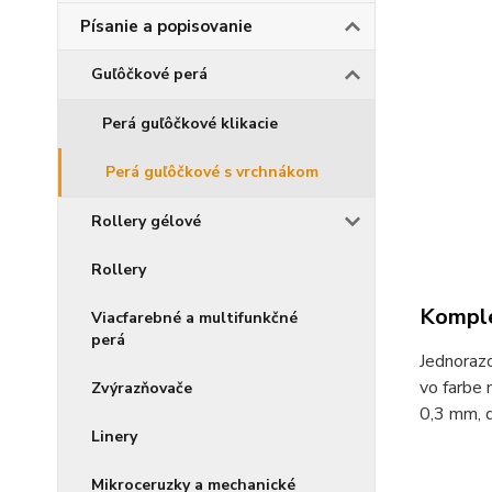
Písanie a popisovanie
Guľôčkové perá
Perá guľôčkové klikacie
Perá guľôčkové s vrchnákom
Rollery gélové
Rollery
Komple
Viacfarebné a multifunkčné
perá
Jednoraz
vo farbe 
Zvýrazňovače
0,3 mm, d
Linery
Mikroceruzky a mechanické