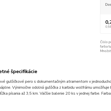
Dos
0,
0,5
Číslo p
farba t
Množstv
tné špecifikácie
ové guľôčkové pero s dokumentačným atramentom v jednoduchom 
náplne. Výnimočne odolná guľôčka z karbidu wolfrámu umožňuje b
ĺžka písania až 3,5 km. Väčšie balenie 20 ks v jednej farbe. Farba