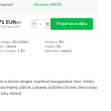
tupnosť
Skladom 204 KS
71 EUR
/
KS
Pridať do košíka
8 EUR
bez DPH
roduktu:
BC119911
Výrobca:
BIC
uhy:
zelená
Značka:
Bic
o v balení:
1 KS
farba tela:
zelená
a čistom dizajne, oranžové hexagonálne telo. Viečko
ezchybný zážitok z písania. Guľôčka 0,8 mm, šírka stopy
 tuhy zelená.