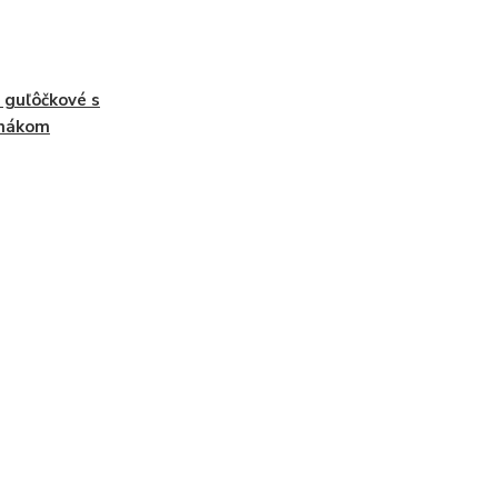
 guľôčkové s
hnákom