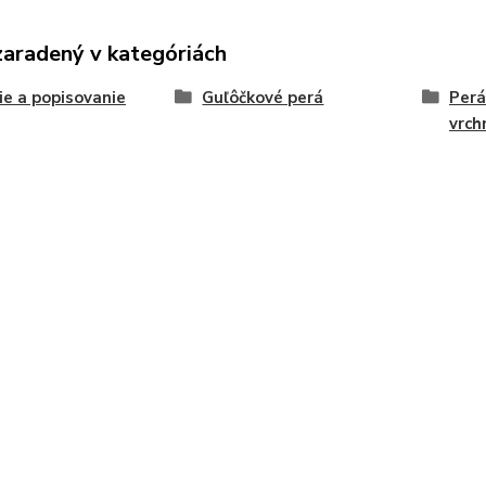
zaradený v kategóriách
ie a popisovanie
Guľôčkové perá
Perá
vrc