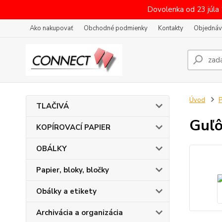
Dovolenka od 23 júla
Ako nakupovať
Obchodné podmienky
Kontakty
Objednáv
Úvod
P
TLAČIVÁ
Guľô
KOPÍROVACÍ PAPIER
OBÁLKY
Papier, bloky, bločky
Obálky a etikety
Archivácia a organizácia