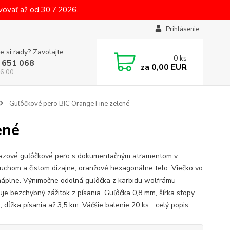
ovať až od 30.7.2026.
Prihlásenie
e si rady? Zavolajte.
0
ks
 651 068
za
0,00 EUR
6.00
Guľôčkové pero BIC Orange Fine zelené
ené
azové guľôčkové pero s dokumentačným atramentom v
uchom a čistom dizajne, oranžové hexagonálne telo. Viečko vo
náplne. Výnimočne odolná guľôčka z karbidu wolfrámu
je bezchybný zážitok z písania. Guľôčka 0,8 mm, šírka stopy
 dĺžka písania až 3,5 km. Väčšie balenie 20 ks...
celý popis