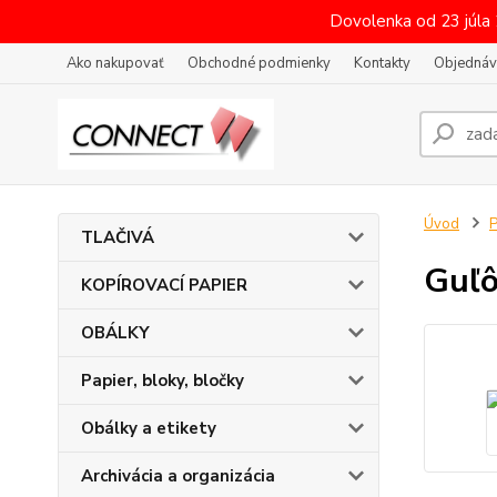
Dovolenka od 23 júla
Ako nakupovať
Obchodné podmienky
Kontakty
Objednáv
Úvod
P
TLAČIVÁ
Guľô
KOPÍROVACÍ PAPIER
OBÁLKY
Papier, bloky, bločky
Obálky a etikety
Archivácia a organizácia