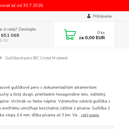
ovať až od 30.7.2026.
Prihlásenie
e si rady? Zavolajte.
0
ks
 651 068
za
0,00 EUR
6.00
Guľôčkové pero BIC Cristal M zelené
azové guľôčkové pero s dokumentačným atramentom.
uchý a čistý dizajn, priehľadné hexagonálne telo, viditeľný
áplne. Vrchnák vo farbe náplne. Výnimočne odolná guľôčka z
u wolfrámu umožňuje bezchybný zážitok z písania. Guľôčka 1
ka stopy 0,4 mm, dĺžka písania až 3 km. Vä...
celý popis