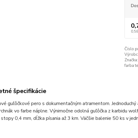
Dos
0,
0,5
Číslo p
Výrobc
Značka:
farba te
tné špecifikácie
vé guľôčkové pero s dokumentačným atramentom. Jednoduchý a či
rchnák vo farbe náplne. Výnimočne odolná guľôčka z karbidu wol
 stopy 0,4 mm, dĺžka písania až 3 km. Väčšie balenie 50 ks v jedn