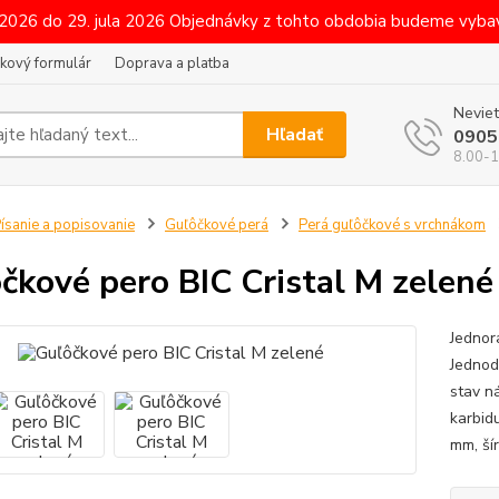
 2026 do 29. jula 2026 Objednávky z tohto obdobia budeme vybav
kový formulár
Doprava a platba
Neviet
Hľadať
0905
8.00-1
ísanie a popisovanie
Guľôčkové perá
Perá guľôčkové s vrchnákom
čkové pero BIC Cristal M zelené
Jednor
Jednod
stav n
karbid
mm, šír