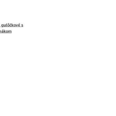
 guľôčkové s
hnákom