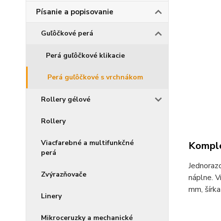
Písanie a popisovanie
Guľôčkové perá
Perá guľôčkové klikacie
Perá guľôčkové s vrchnákom
Rollery gélové
Rollery
Viacfarebné a multifunkčné
Komple
perá
Jednorazo
Zvýrazňovače
náplne. V
mm, šírka
Linery
Mikroceruzky a mechanické