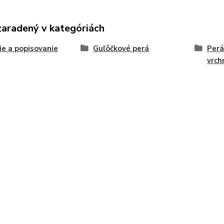
zaradený v kategóriách
ie a popisovanie
Guľôčkové perá
Perá
vrc