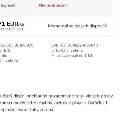
tupnosť
Nie je skladom
71 EUR
/
KS
Momentálne nie je k dispozícii
8 EUR
bez DPH
roduktu:
BC875976
EAN kód:
3086123003040
a:
BIC
farba tuhy:
zelená
Bic
Množstvo v balení:
1 KS
la:
zelená
stý dizajn, priehľadné hexagonálne telo, viditeľný stav
frámu umožňuje bezchybný zážitok z písania. Guľôčka 1
ej farbe. Farba tuhy zelená.