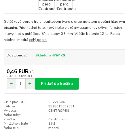
Guľôčkové pero v trojuholníkovom tvare s ergo úchytom s veľmi hladkým
písaním. Priehľadné telo, nový nízko viskózny atrament v sýtych farbách.
Ihlový hrot s guľôčkou, šírka stopy 0,3 mm. Väčšie balenie 12 ks. Farba
náplne: modrá
celý popis
Dostupnosť
Skladom 4797 KS
0,46 EUR
/
KS
0,37 EUR
bez DPH
Pridať do košíka
Číslo produktu:
CE221506
EAN kód:
8595013632581
Výrobca:
CENTROPEN
farba tuhy:
-
Značka:
Centropen
Množstvo v balení:
1 KS
farba tela:
modrá