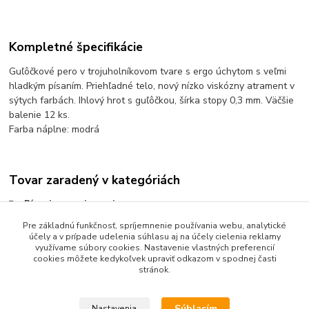
Kompletné špecifikácie
Guľôčkové pero v trojuholníkovom tvare s ergo úchytom s veľmi
hladkým písaním. Priehľadné telo, nový nízko viskózny atrament v
sýtych farbách. Ihlový hrot s guľôčkou, šírka stopy 0,3 mm. Väčšie
balenie 12 ks.
Farba náplne: modrá
Tovar zaradený v kategóriách
Písanie a popisovanie
Pre základnú funkčnosť, spríjemnenie používania webu, analytické
Guľôčkové perá
účely a v prípade udelenia súhlasu aj na účely cielenia reklamy
Perá guľôčkové s vrchnákom
využívame súbory cookies. Nastavenie vlastných preferencií
cookies môžete kedykoľvek upraviť odkazom v spodnej časti
stránok.
Súhlasím
Nastavenia