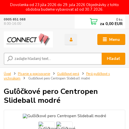
Dovolenka od 23 júla 2026 do 29. jula 2026 Objednávky z tohto
obdobia budeme vybavovať až od 30.7.2026.
0
ks
0905 651 068
za
0,00 EUR
8.00-16.00
Menu
Hľadať
Úvod
Písanie a popisovanie
Guľôčkové perá
Perá guľôčkové s
vrchnákom
Guľôčkové pero Centropen Slideball modré
Guľôčkové pero Centropen
Slideball modré