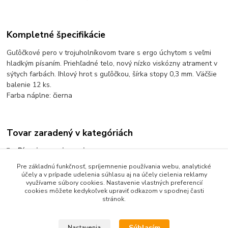
Kompletné špecifikácie
Guľôčkové pero v trojuholníkovom tvare s ergo úchytom s veľmi
hladkým písaním. Priehľadné telo, nový nízko viskózny atrament v
sýtych farbách. Ihlový hrot s guľôčkou, šírka stopy 0,3 mm. Väčšie
balenie 12 ks.
Farba náplne: čierna
Tovar zaradený v kategóriách
Písanie a popisovanie
Pre základnú funkčnosť, spríjemnenie používania webu, analytické
Guľôčkové perá
účely a v prípade udelenia súhlasu aj na účely cielenia reklamy
Perá guľôčkové s vrchnákom
využívame súbory cookies. Nastavenie vlastných preferencií
cookies môžete kedykoľvek upraviť odkazom v spodnej časti
stránok.
Súhlasím
Nastavenia