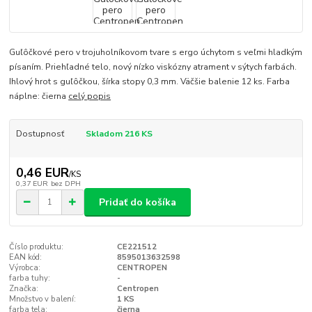
Guľôčkové pero v trojuholníkovom tvare s ergo úchytom s veľmi hladkým
písaním. Priehľadné telo, nový nízko viskózny atrament v sýtych farbách.
Ihlový hrot s guľôčkou, šírka stopy 0,3 mm. Väčšie balenie 12 ks. Farba
náplne: čierna
celý popis
Dostupnosť
Skladom 216 KS
0,46 EUR
/
KS
0,37 EUR
bez DPH
Pridať do košíka
Číslo produktu:
CE221512
EAN kód:
8595013632598
Výrobca:
CENTROPEN
farba tuhy:
-
Značka:
Centropen
Množstvo v balení:
1 KS
farba tela:
čierna