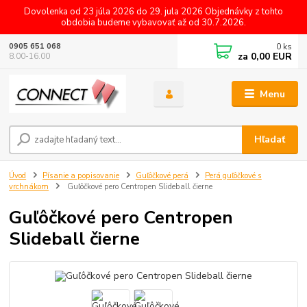
Dovolenka od 23 júla 2026 do 29. jula 2026 Objednávky z tohto
obdobia budeme vybavovať až od 30.7.2026.
0
ks
0905 651 068
za
0,00 EUR
8.00-16.00
Menu
Hľadať
Úvod
Písanie a popisovanie
Guľôčkové perá
Perá guľôčkové s
vrchnákom
Guľôčkové pero Centropen Slideball čierne
Guľôčkové pero Centropen
Slideball čierne