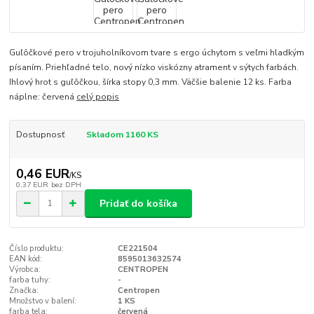
Guľôčkové pero v trojuholníkovom tvare s ergo úchytom s veľmi hladkým
písaním. Priehľadné telo, nový nízko viskózny atrament v sýtych farbách.
Ihlový hrot s guľôčkou, šírka stopy 0,3 mm. Väčšie balenie 12 ks. Farba
náplne: červená
celý popis
Dostupnosť
Skladom 1160 KS
0,46 EUR
/
KS
0,37 EUR
bez DPH
Pridať do košíka
Číslo produktu:
CE221504
EAN kód:
8595013632574
Výrobca:
CENTROPEN
farba tuhy:
-
Značka:
Centropen
Množstvo v balení:
1 KS
farba tela:
červená