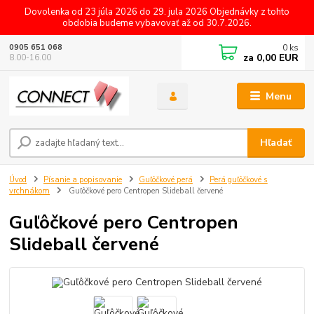
Dovolenka od 23 júla 2026 do 29. jula 2026 Objednávky z tohto
obdobia budeme vybavovať až od 30.7.2026.
0
ks
0905 651 068
za
0,00 EUR
8.00-16.00
Menu
Hľadať
Úvod
Písanie a popisovanie
Guľôčkové perá
Perá guľôčkové s
vrchnákom
Guľôčkové pero Centropen Slideball červené
Guľôčkové pero Centropen
Slideball červené