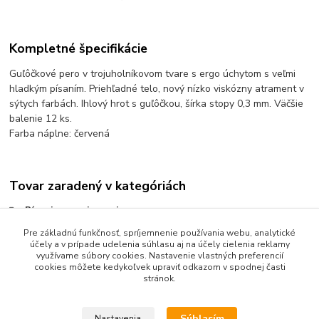
Kompletné špecifikácie
Guľôčkové pero v trojuholníkovom tvare s ergo úchytom s veľmi
hladkým písaním. Priehľadné telo, nový nízko viskózny atrament v
sýtych farbách. Ihlový hrot s guľôčkou, šírka stopy 0,3 mm. Väčšie
balenie 12 ks.
Farba náplne: červená
Tovar zaradený v kategóriách
Písanie a popisovanie
Pre základnú funkčnosť, spríjemnenie používania webu, analytické
Guľôčkové perá
účely a v prípade udelenia súhlasu aj na účely cielenia reklamy
Perá guľôčkové s vrchnákom
využívame súbory cookies. Nastavenie vlastných preferencií
cookies môžete kedykoľvek upraviť odkazom v spodnej časti
stránok.
Súhlasím
Nastavenia