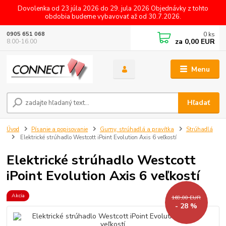
Dovolenka od 23 júla 2026 do 29. jula 2026 Objednávky z tohto
obdobia budeme vybavovať až od 30.7.2026.
0
ks
0905 651 068
za
0,00 EUR
8.00-16.00
Menu
Hľadať
Úvod
Písanie a popisovanie
Gumy, strúhadlá a pravítka
Strúhadlá
Elektrické strúhadlo Westcott iPoint Evolution Axis 6 veľkostí
Elektrické strúhadlo Westcott
iPoint Evolution Axis 6 veľkostí
Akcia
169,00 EUR
- 28 %