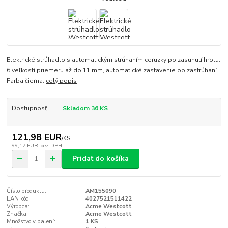
Elektrické strúhadlo s automatickým strúhaním ceruzky po zasunutí hrotu.
6 veľkostí priemeru až do 11 mm, automatické zastavenie po zastrúhaní.
Farba čierna.
celý popis
Dostupnosť
Skladom 36 KS
121,98 EUR
/
KS
99,17 EUR
bez DPH
Pridať do košíka
Číslo produktu:
AM155090
EAN kód:
4027521511422
Výrobca:
Acme Westcott
Značka:
Acme Westcott
Množstvo v balení:
1 KS