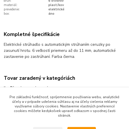
druh:
6 otvorov
materiál:
plast/kov
prevedenie:
elektrické
box:
áno
Kompletné špecifikácie
Elektrické strúhadlo s automatickým strúhaním ceruzky po
zasunutí hrotu. 6 veľkostí priemeru až do 11 mm, automatické
zastavenie po zastrúhaní. Farba čierna.
Tovar zaradený v kategóriách
Písanie a popisovanie
Gumy, strúhadlá a pravítka
Pre základnú funkčnosť, spríjemnenie používania webu, analytické
účely a v prípade udelenia súhlasu aj na účely cielenia reklamy
Strúhadlá
využívame súbory cookies. Nastavenie vlastných preferencií
cookies môžete kedykoľvek upraviť odkazom v spodnej časti
stránok.