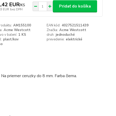
,42 EUR
/
KS
Pridať do košíka
83 EUR
bez DPH
roduktu:
AM155100
EAN kód:
4027521511439
a:
Acme Westcott
Značka:
Acme Westcott
o v balení:
1 KS
druh:
jednoduché
l:
plast/kov
prevedenie:
elektrické
no
 Na priemer ceruzky do 8 mm. Farba čierna.