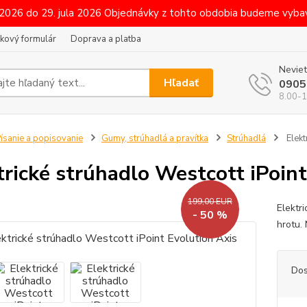
 2026 do 29. jula 2026 Objednávky z tohto obdobia budeme vybav
kový formulár
Doprava a platba
Neviet
Hľadať
0905
8.00-1
ísanie a popisovanie
Gumy, strúhadlá a pravítka
Strúhadlá
Elekt
trické strúhadlo Westcott iPoint
199,00 EUR
Elektr
- 50 %
hrotu.
Dos