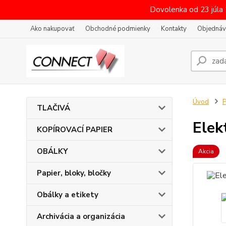
Dovolenka od 23 júla
Ako nakupovať
Obchodné podmienky
Kontakty
Objednáv
Úvod
P
TLAČIVÁ
Elek
KOPÍROVACÍ PAPIER
OBÁLKY
Akcia
Papier, bloky, bločky
Obálky a etikety
Archivácia a organizácia