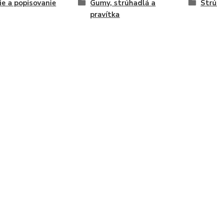
ie a popisovanie
Gumy, strúhadlá a
Strú
pravítka