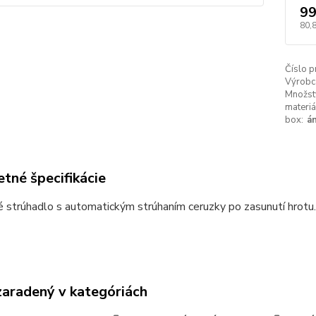
99
80,
Číslo p
Výrobc
Množstv
materiá
box:
á
tné špecifikácie
é strúhadlo s automatickým strúhaním ceruzky po zasunutí hrotu.
zaradený v kategóriách