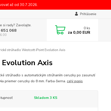
ovať až od 30.7.2026.
Prihlásenie
e si rady? Zavolajte.
0
ks
 651 068
za
0,00 EUR
6.00
rické strúhadlo Westcott iPoint Evolution Axis
 Evolution Axis
ické strúhadlo s automatickým strúhaním ceruzky po zasunutí
 Na priemer ceruzky do 8 mm. Farba čierna.
celý popis
tupnosť
Skladom 3 KS