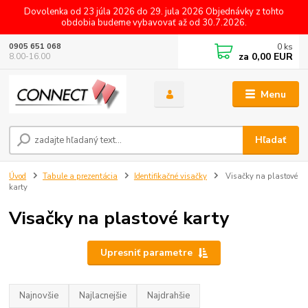
Dovolenka od 23 júla 2026 do 29. jula 2026 Objednávky z tohto
obdobia budeme vybavovať až od 30.7.2026.
0
ks
0905 651 068
za
0,00 EUR
8.00-16.00
Menu
Hľadať
Úvod
Tabule a prezentácia
Identifikačné visačky
Visačky na plastové
karty
Visačky na plastové karty
Upresniť parametre
Najnovšie
Najlacnejšie
Najdrahšie