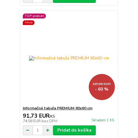
TOP produkt
Akcia
229,00 EUR
- 60 %
Informačná tabuľa PREMIUM 80x60 cm
91,73 EUR
/
KS
Skladom 1 KS
74,58 EUR
bez DPH
Pridať do košíka