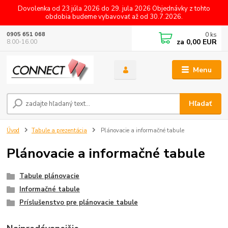
Dovolenka od 23 júla 2026 do 29. jula 2026 Objednávky z tohto
obdobia budeme vybavovať až od 30.7.2026.
0
ks
0905 651 068
za
0,00 EUR
8.00-16.00
Menu
Hľadať
Úvod
Tabule a prezentácia
Plánovacie a informačné tabule
Plánovacie a informačné tabule
Tabule plánovacie
Informačné tabule
Príslušenstvo pre plánovacie tabule