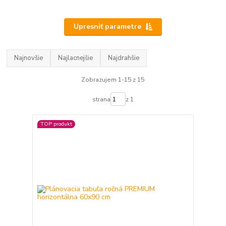
Upresniť parametre
Najnovšie
Najlacnejšie
Najdrahšie
Zobrazujem 1-15 z 15
strana
z 1
TOP produkt