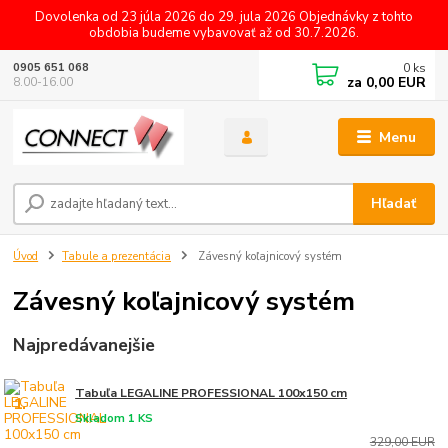
Dovolenka od 23 júla 2026 do 29. jula 2026 Objednávky z tohto
obdobia budeme vybavovať až od 30.7.2026.
0
ks
0905 651 068
za
0,00 EUR
8.00-16.00
Menu
Hľadať
Úvod
Tabule a prezentácia
Závesný koľajnicový systém
Závesný koľajnicový systém
Najpredávanejšie
Tabuľa LEGALINE PROFESSIONAL 100x150 cm
1.
Skladom 1 KS
329,00 EUR