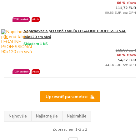
66 % zľava
111,72 EUR
90,83 EUR bez DPH
TOP produkt
Akcia
Napichovacia plstená tabuľa LEGALINE PROFESSIONAL
2.
90x120 cm sivá
Skladom 1 KS
169,00 EUR
68 % zľava
54,32 EUR
44,16 EUR bez DPH
TOP produkt
Akcia
Upresniť parametre
Najnovšie
Najlacnejšie
Najdrahšie
Zobrazujem 1-2 z 2