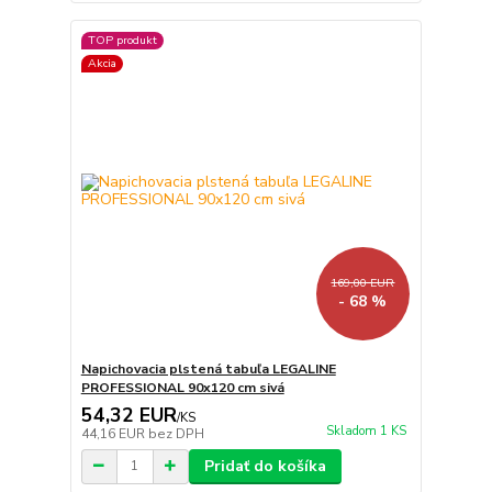
TOP produkt
Akcia
169,00 EUR
- 68 %
Napichovacia plstená tabuľa LEGALINE
PROFESSIONAL 90x120 cm sivá
54,32 EUR
/
KS
Skladom 1 KS
44,16 EUR
bez DPH
Pridať do košíka