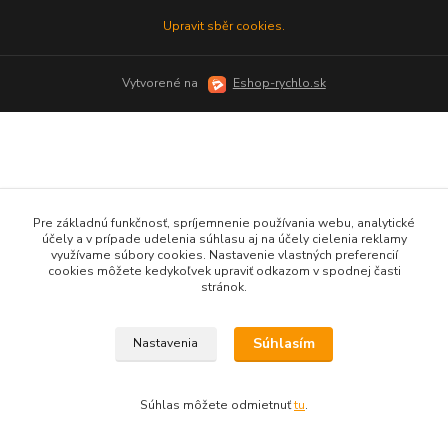
Upravit sběr cookies.
Vytvorené na
Eshop-rychlo.sk
Pre základnú funkčnosť, spríjemnenie používania webu, analytické
účely a v prípade udelenia súhlasu aj na účely cielenia reklamy
využívame súbory cookies. Nastavenie vlastných preferencií
cookies môžete kedykoľvek upraviť odkazom v spodnej časti
stránok.
Súhlasím
Nastavenia
Súhlas môžete odmietnuť
tu
.