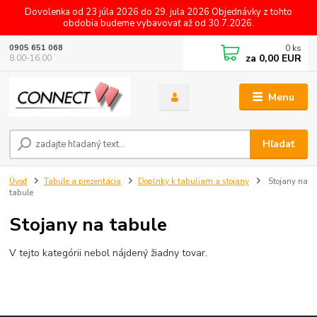
Dovolenka od 23 júla 2026 do 29. jula 2026 Objednávky z tohto
obdobia budeme vybavovať až od 30.7.2026.
0
ks
0905 651 068
za
0,00 EUR
8.00-16.00
Menu
Hľadať
Úvod
Tabule a prezentácia
Doplnky k tabuliam a stojany
Stojany na
tabule
Stojany na tabule
V tejto kategórii nebol nájdený žiadny tovar.