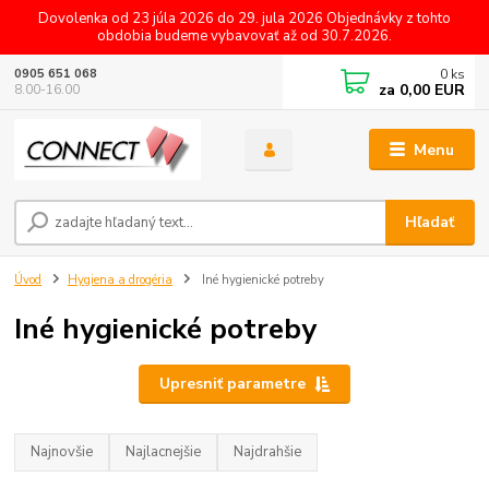
Dovolenka od 23 júla 2026 do 29. jula 2026 Objednávky z tohto
obdobia budeme vybavovať až od 30.7.2026.
0
ks
0905 651 068
za
0,00 EUR
8.00-16.00
Menu
Hľadať
Úvod
Hygiena a drogéria
Iné hygienické potreby
Iné hygienické potreby
Upresniť parametre
Najnovšie
Najlacnejšie
Najdrahšie