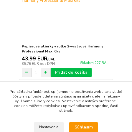
Papierové utierky v rolke 2-vrstvové Harmony
Professional Maxi 6ks
43,99 EUR
/
BAL.
Skladom 227 BAL.
35,76 EUR
bez DPH
Pridať do košíka
Pre základnú funkčnosť, spríjemnenie používania webu, analytické
strana
z 1
účely a v prípade udelenia súhlasu aj na účely cielenia reklamy
využívame súbory cookies. Nastavenie vlastných preferencií
cookies môžete kedykoľvek upraviť odkazom v spodnej časti
stránok.
Súhlasím
Nastavenia