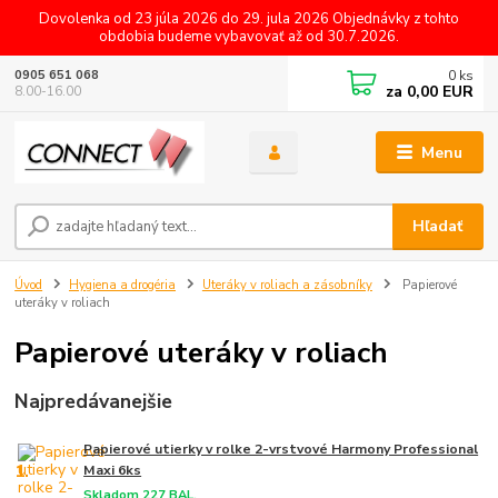
Dovolenka od 23 júla 2026 do 29. jula 2026 Objednávky z tohto
obdobia budeme vybavovať až od 30.7.2026.
0
ks
0905 651 068
za
0,00 EUR
8.00-16.00
Menu
Hľadať
Úvod
Hygiena a drogéria
Uteráky v roliach a zásobníky
Papierové
uteráky v roliach
Papierové uteráky v roliach
Najpredávanejšie
Papierové utierky v rolke 2-vrstvové Harmony Professional
1.
Maxi 6ks
Skladom 227 BAL.