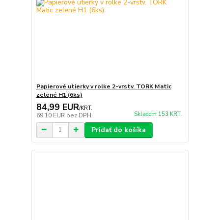
Papierové utierky v rolke 2-vrstv. TORK Matic
zelené H1 (6ks)
84,99 EUR
/
KRT.
Skladom 153 KRT.
69,10 EUR
bez DPH
Pridať do košíka