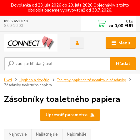
Dovolenka od 23 júla 2026 do 29. jula 2026 Objednávky z tohto
obdobia budeme vybavovať až od 30.7.2026.
0
ks
0905 651 068
za
0,00 EUR
8.00-16.00
Menu
Hľadať
Úvod
Hygiena a drogéria
Toaletný papier do zásobníkov a zásobníky
Zásobníky toaletného papiera
Zásobníky toaletného papiera
Upresniť parametre
Najnovšie
Najlacnejšie
Najdrahšie