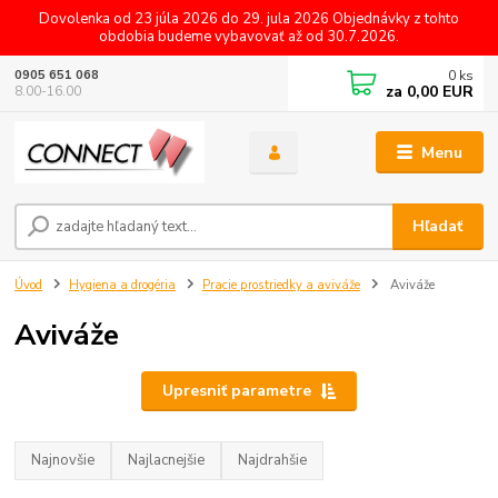
Dovolenka od 23 júla 2026 do 29. jula 2026 Objednávky z tohto
obdobia budeme vybavovať až od 30.7.2026.
0
ks
0905 651 068
za
0,00 EUR
8.00-16.00
Menu
Hľadať
Úvod
Hygiena a drogéria
Pracie prostriedky a aviváže
Aviváže
Aviváže
Upresniť parametre
Najnovšie
Najlacnejšie
Najdrahšie