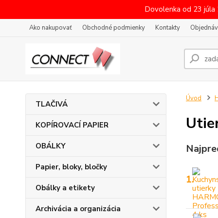
Dovolenka od 23 júla
Ako nakupovať
Obchodné podmienky
Kontakty
Objednáv
Úvod
H
TLAČIVÁ
Utie
KOPÍROVACÍ PAPIER
OBÁLKY
Najpre
Papier, bloky, bločky
1.
Obálky a etikety
Archivácia a organizácia