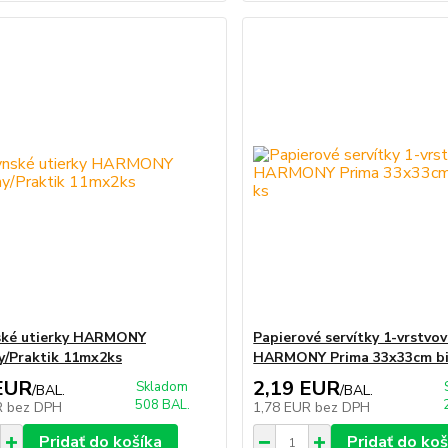
ské utierky HARMONY
Papierové servítky 1-vrstvo
y/Praktik 11mx2ks
HARMONY Prima 33x33cm bie
EUR
2,19 EUR
Skladom
/
BAL.
/
BAL.
508 BAL.
R
bez DPH
1,78 EUR
bez DPH
Pridať do košíka
Pridať do koš