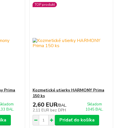
TOP produkt
ny Prima
Kozmetické utierky HARMONY Prima
150 ks
2,60 EUR
Skladom
Skladom
/
BAL.
133 BAL.
1045 BAL.
2,11 EUR
bez DPH
íka
Pridať do košíka