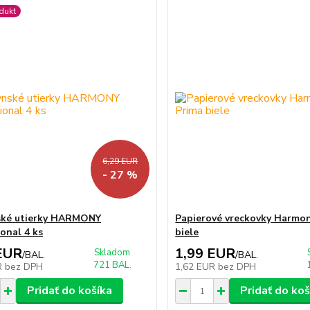
dukt
6,29 EUR
- 27 %
ské utierky HARMONY
Papierové vreckovky Harmo
ional 4 ks
biele
EUR
1,99 EUR
Skladom
/
BAL.
/
BAL.
721 BAL.
R
bez DPH
1,62 EUR
bez DPH
Pridať do košíka
Pridať do koš