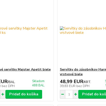
vé servítky Majster Apetit biele
Servítky do zásobníkov Har
vrstvové biele
EUR
48,99 EUR
Skladom
/
BAL.
/
KRT.
488 BAL.
R
bez DPH
39,83 EUR
bez DPH
Pridať do košíka
Pridať do koš