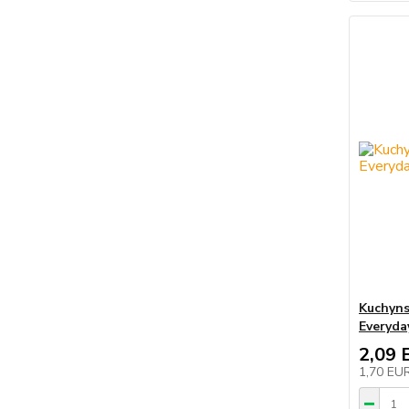
Kuchyn
Everyda
2,09 
1,70 EU