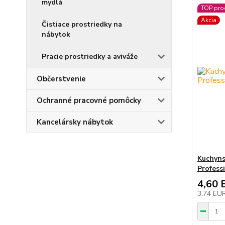
mydlá
TOP pro
Akcia
Čistiace prostriedky na
nábytok
Pracie prostriedky a aviváže
Občerstvenie
Ochranné pracovné pomôcky
Kancelársky nábytok
Kuchyn
Profess
4,60 
3,74 EU