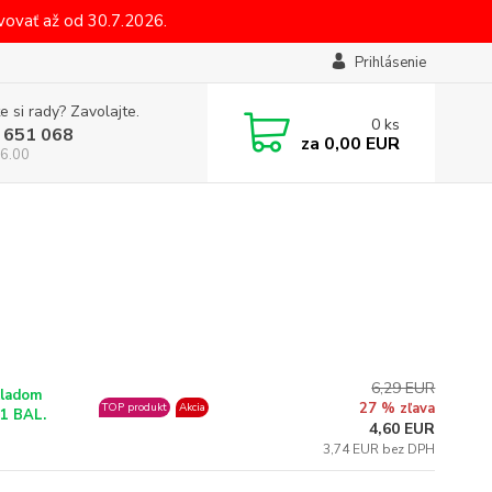
ovať až od 30.7.2026.
Prihlásenie
e si rady? Zavolajte.
0
ks
 651 068
za
0,00 EUR
6.00
6,29 EUR
ladom
27 % zľava
TOP produkt
Akcia
1 BAL.
4,60 EUR
3,74 EUR bez DPH