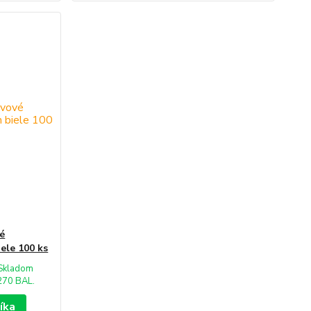
vé
le 100 ks
Skladom
270 BAL.
íka