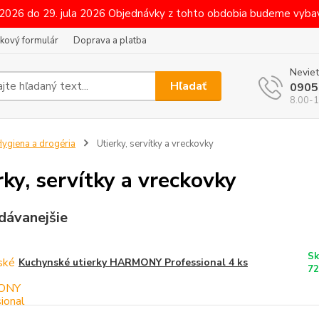
 2026 do 29. jula 2026 Objednávky z tohto obdobia budeme vybav
kový formulár
Doprava a platba
Neviet
Hľadať
0905
8.00-1
ygiena a drogéria
Utierky, servítky a vreckovky
rky, servítky a vreckovky
dávanejšie
Sk
Kuchynské utierky HARMONY Professional 4 ks
72