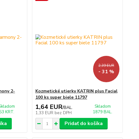
2,39 EUR
- 31 %
mony 2-
Kozmetické utierky KATRIN plus Facial
100 ks super biele 11797
1,64 EUR
Skladom
Skladom
/
BAL.
53 KRT.
1879 BAL.
1,33 EUR
bez DPH
íka
Pridať do košíka