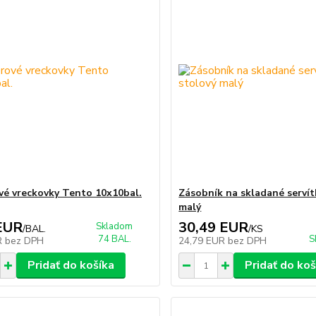
vé vreckovky Tento 10x10bal.
Zásobník na skladané servít
malý
EUR
30,49 EUR
Skladom
/
BAL.
/
KS
74 BAL.
S
R
bez DPH
24,79 EUR
bez DPH
Pridať do košíka
Pridať do koš