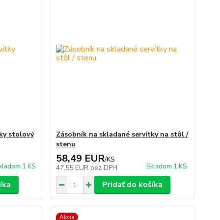
ky stolový
Zásobník na skladané servítky na stôl /
stenu
58,49 EUR
/
KS
kladom 1 KS
Skladom 1 KS
47,55 EUR
bez DPH
íka
Pridať do košíka
Akcia