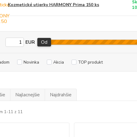
Sk
Kozmetické utierky HARMONY Prima 150 ks
10
EUR
Od
adom
Novinka
Akcia
TOP produkt
šie
Najlacnejšie
Najdrahšie
m 1-11 z 11