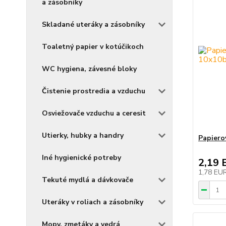
a zásobníky
Skladané uteráky a zásobníky
Toaletný papier v kotúčikoch
WC hygiena, závesné bloky
Čistenie prostredia a vzduchu
Osviežovače vzduchu a ceresit
Utierky, hubky a handry
Papiero
Iné hygienické potreby
2,19 
1,78 EU
Tekuté mydlá a dávkovače
Uteráky v roliach a zásobníky
Mopy, zmetáky a vedrá