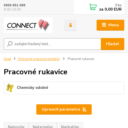
0
ks
0905 651 068
za
0,00 EUR
8.00-16.00
Menu
Hľadať
Úvod
Ochranné pracovné pomôcky
Pracovné rukavice
Pracovné rukavice
Chemicky odolné
Upresniť parametre
Najnovšie
Najlacnejšie
Najdrahšie