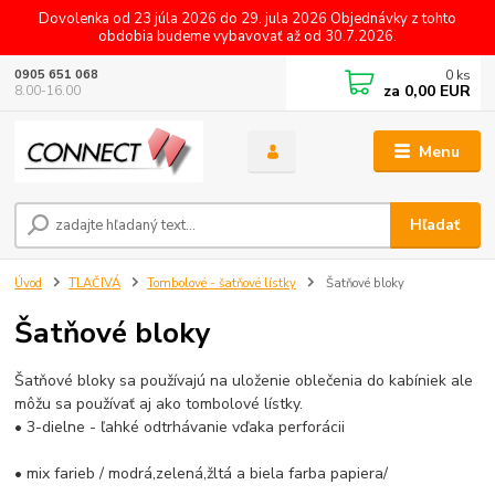
Dovolenka od 23 júla 2026 do 29. jula 2026 Objednávky z tohto
obdobia budeme vybavovať až od 30.7.2026.
0
ks
0905 651 068
za
0,00 EUR
8.00-16.00
Menu
Hľadať
Úvod
TLAČIVÁ
Tombolové - šatňové lístky
Šatňové bloky
Šatňové bloky
Šatňové bloky sa používajú na uloženie oblečenia do kabíniek ale
môžu sa používať aj ako tombolové lístky.
• 3-dielne - ľahké odtrhávanie vďaka perforácii
• mix farieb / modrá,zelená,žltá a biela farba papiera/