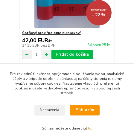
54,00 EUR
- 22 %
Šatňový blok /balenie 60 blokov/
42,00 EUR
/
ks
Skladom 25 ks
34,15 EUR
bez DPH
Pridať do košíka
Pre základnú funkčnosť, spríjemnenie používania webu, analytické
strana
z 1
účely a v prípade udelenia súhlasu aj na účely cielenia reklamy
využívame súbory cookies. Nastavenie vlastných preferencií
cookies môžete kedykoľvek upraviť odkazom v spodnej časti
stránok.
Súhlasím
Nastavenia
Upravit sběr cookies.
Súhlas môžete odmietnuť
tu
.
Vytvorené na
Eshop-rychlo.sk