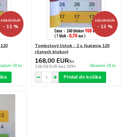
108,00 EUR
192,00 EUR
- 11 %
- 13 %
 120
Tombolový lístok - 2 x (balenie 120
rôznych blokov)
168,00 EUR
/
ks
ladom 28 ks
Skladom 28 ks
136,59 EUR
bez DPH
íka
Pridať do košíka