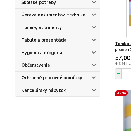
Školské potreby
Úprava dokumentov, technika
Tonery, atramenty
Tabule a prezentácia
Tombolo
písmená
Hygiena a drogéria
57,00
46,34 E
Občerstvenie
Ochranné pracovné pomôcky
Kancelársky nábytok
Akcia