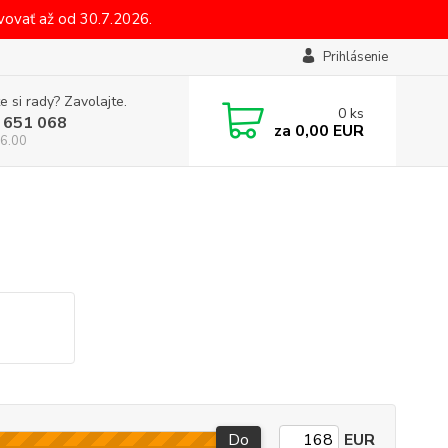
ovať až od 30.7.2026.
Prihlásenie
e si rady? Zavolajte.
0
ks
 651 068
za
0,00 EUR
6.00
Do
EUR