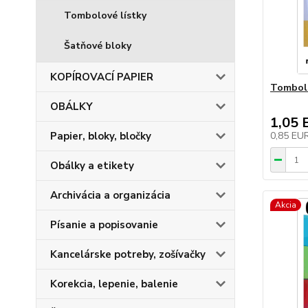
Tombolové lístky
Šatňové bloky
KOPÍROVACÍ PAPIER
Tombolo
OBÁLKY
1,05 
Papier, bloky, bločky
0,85 EU
Obálky a etikety
Archivácia a organizácia
Akcia
Písanie a popisovanie
Kancelárske potreby, zošívačky
Korekcia, lepenie, balenie