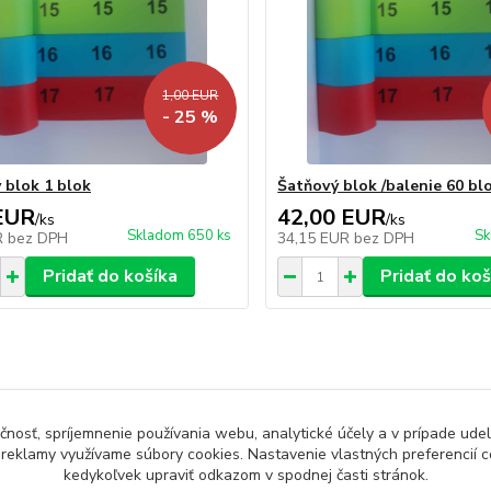
1,00 EUR
- 25 %
 blok 1 blok
Šatňový blok /balenie 60 bl
EUR
42,00 EUR
/
ks
/
ks
Skladom 650 ks
Sk
R
bez DPH
34,15 EUR
bez DPH
Pridať do košíka
Pridať do koš
čnosť, spríjemnenie používania webu, analytické účely a v prípade udel
a reklamy využívame súbory cookies. Nastavenie vlastných preferencií 
kedykoľvek upraviť odkazom v spodnej časti stránok.