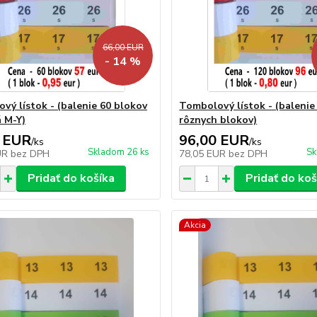
66,00 EUR
- 14 %
vý lístok - (balenie 60 blokov
Tombolový lístok - (balenie
 M-Y)
rôznych blokov)
 EUR
96,00 EUR
/
ks
/
ks
Skladom 26 ks
Sk
UR
bez DPH
78,05 EUR
bez DPH
Pridať do košíka
Pridať do koš
Akcia