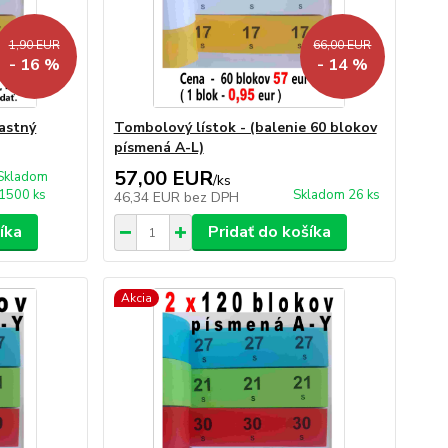
1,90 EUR
66,00 EUR
- 16 %
- 14 %
lastný
Tombolový lístok - (balenie 60 blokov
písmená A-L)
57,00 EUR
Skladom
/
ks
1500 ks
Skladom 26 ks
46,34 EUR
bez DPH
íka
Pridať do košíka
Akcia