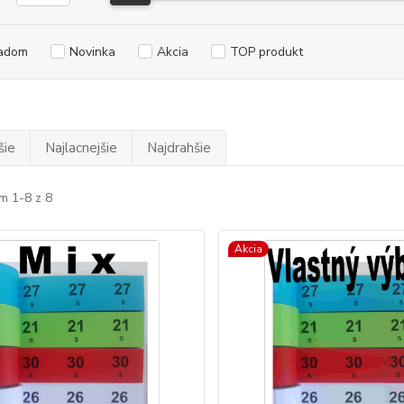
adom
Novinka
Akcia
TOP produkt
šie
Najlacnejšie
Najdrahšie
m 1-8 z 8
Akcia