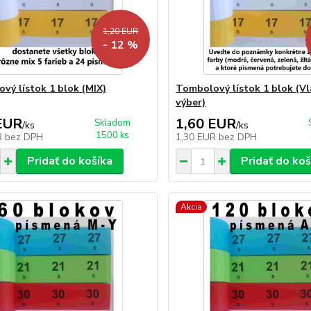
1,20 EUR
- 12 %
vý lístok 1 blok (MIX)
Tombolový lístok 1 blok (V
výber)
EUR
1,60 EUR
Skladom
/
ks
/
ks
1500 ks
R
bez DPH
1,30 EUR
bez DPH
Pridať do košíka
Pridať do koš
Akcia