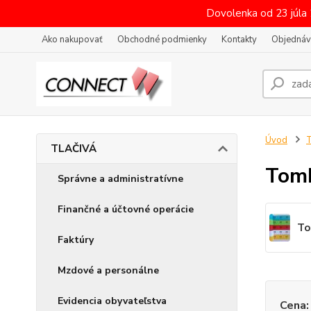
Dovolenka od 23 júla
Ako nakupovať
Obchodné podmienky
Kontakty
Objednáv
Úvod
TLAČIVÁ
Tomb
Správne a administratívne
Finančné a účtovné operácie
To
Faktúry
Mzdové a personálne
Evidencia obyvateľstva
Cena: