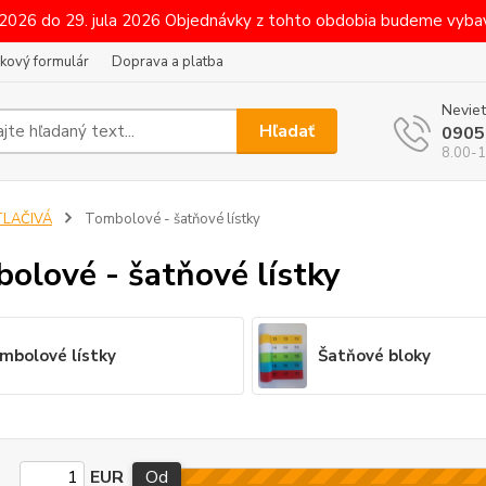
 2026 do 29. jula 2026 Objednávky z tohto obdobia budeme vybav
kový formulár
Doprava a platba
Neviet
Hľadať
0905
8.00-1
TLAČIVÁ
Tombolové - šatňové lístky
olové - šatňové lístky
mbolové lístky
Šatňové bloky
EUR
Od