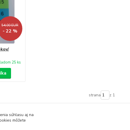
54,00 EUR
- 22 %
okov/
ladom 25 ks
íka
strana
z 1
enia súhlasu aj na
cookies môžete