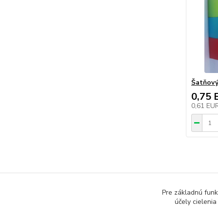
Šatňový
0,75 
0,61 EU
Pre základnú funk
účely cieleni