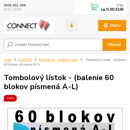
0
ks
0905 651 068
za
0,00 EUR
8.00-16.00
Menu
Hľadať
Úvod
TLAČIVÁ
Tombolové - šatňové lístky
Tombolový lístok - (balenie
60 blokov písmená A-L)
Tombolový lístok - (balenie 60
blokov písmená A-L)
Akcia