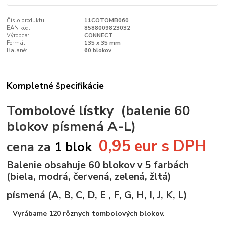
Číslo produktu:
11COTOMB060
EAN kód:
8588009823032
Výrobca:
CONNECT
Formát:
135 x 35 mm
Balané:
60 blokov
Kompletné špecifikácie
Tombolové lístky (balenie 60
blokov písmená A-L)
0,95 eur s DPH
cena za
1 blok
Balenie obsahuje 60 blokov v 5 farbách
(biela, modrá, červená, zelená, žltá)
písmená (A, B, C, D, E , F, G, H, I, J, K, L)
Vyrábame 120 rôznych tombolových blokov.