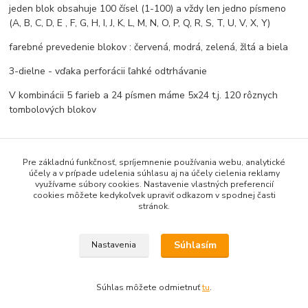
jeden blok obsahuje 100 čísel (1-100) a vždy len jedno písmeno
(A, B, C, D, E , F, G, H, I, J, K, L, M, N, O, P, Q, R, S, T, U, V, X, Y)
farebné prevedenie blokov : červená, modrá, zelená, žltá a biela
3-dielne - vďaka perforácii ľahké odtrhávanie
V kombinácii 5 farieb a 24 písmen máme 5x24 t.j. 120 rôznych
tombolových blokov
Pre základnú funkčnosť, spríjemnenie používania webu, analytické
účely a v prípade udelenia súhlasu aj na účely cielenia reklamy
využívame súbory cookies. Nastavenie vlastných preferencií
Pôvod tovaru
cookies môžete kedykoľvek upraviť odkazom v spodnej časti
stránok.
Tovar zaradený v kategóriách
TLAČIVÁ
Súhlasím
Nastavenia
Tombolové - šatňové lístky
Tombolové lístky
Súhlas môžete odmietnuť
tu
.