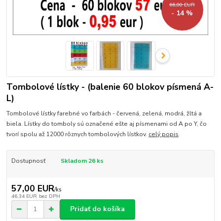
66,00 EUR
- 14 %
Tombolové lístky - (balenie 60 blokov písmená A-
L)
Tombolové lístky farebné vo farbách - červená, zelená, modrá, žltá a
biela. Lístky do tomboly sú označené ešte aj písmenami od A po Y, čo
tvorí spolu až 12000 rôznych tombolových lístkov.
celý popis
Dostupnosť
Skladom 26 ks
57,00 EUR
/
ks
46,34 EUR
bez DPH
Pridať do košíka