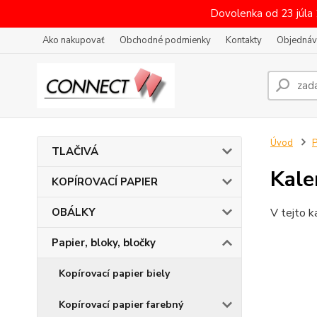
Dovolenka od 23 júla
Ako nakupovať
Obchodné podmienky
Kontakty
Objednáv
Úvod
P
TLAČIVÁ
Kale
KOPÍROVACÍ PAPIER
OBÁLKY
V tejto k
Papier, bloky, bločky
Kopírovací papier biely
Kopírovací papier farebný