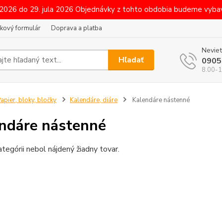
 2026 do 29. jula 2026 Objednávky z tohto obdobia budeme vybav
kový formulár
Doprava a platba
Neviet
Hľadať
0905
8.00-1
apier, bloky, bločky
Kalendáre, diáre
Kalendáre nástenné
ndáre nástenné
ategórii nebol nájdený žiadny tovar.