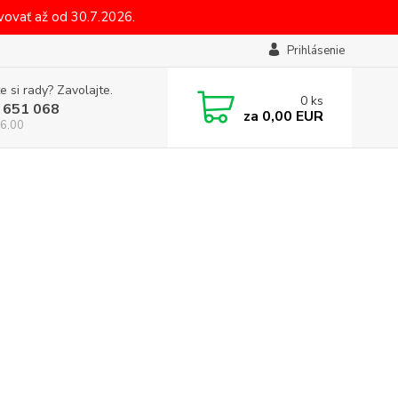
ovať až od 30.7.2026.
Prihlásenie
e si rady? Zavolajte.
0
ks
 651 068
za
0,00 EUR
6.00