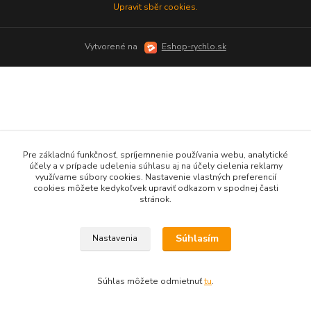
Upravit sběr cookies.
Vytvorené na
Eshop-rychlo.sk
Pre základnú funkčnosť, spríjemnenie používania webu, analytické
účely a v prípade udelenia súhlasu aj na účely cielenia reklamy
využívame súbory cookies. Nastavenie vlastných preferencií
cookies môžete kedykoľvek upraviť odkazom v spodnej časti
stránok.
Súhlasím
Nastavenia
Súhlas môžete odmietnuť
tu
.