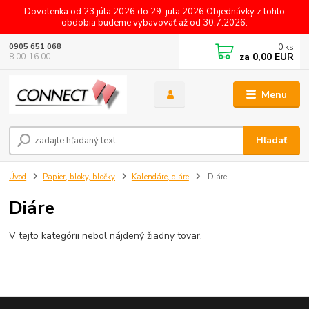
Dovolenka od 23 júla 2026 do 29. jula 2026 Objednávky z tohto
obdobia budeme vybavovať až od 30.7.2026.
0
ks
0905 651 068
za
0,00 EUR
8.00-16.00
Menu
Hľadať
Úvod
Papier, bloky, bločky
Kalendáre, diáre
Diáre
Diáre
V tejto kategórii nebol nájdený žiadny tovar.