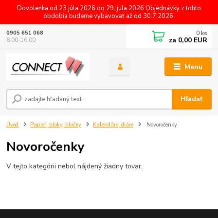
Dovolenka od 23 júla 2026 do 29. jula 2026 Objednávky z tohto
obdobia budeme vybavovať až od 30.7.2026.
0
ks
0905 651 068
za
0,00 EUR
8.00-16.00
Menu
Hľadať
Úvod
Papier, bloky, bločky
Kalendáre, diáre
Novoročenky
Novoročenky
V tejto kategórii nebol nájdený žiadny tovar.