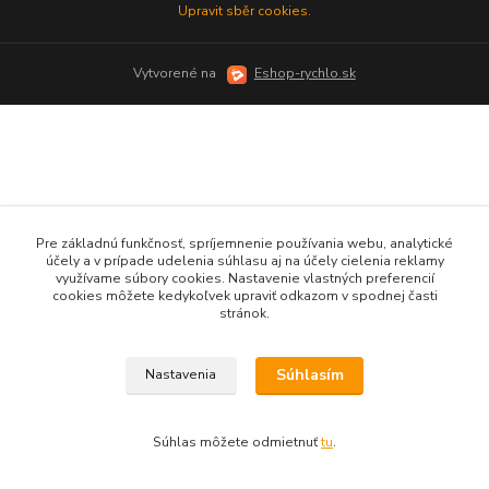
Upravit sběr cookies.
Vytvorené na
Eshop-rychlo.sk
Pre základnú funkčnosť, spríjemnenie používania webu, analytické
účely a v prípade udelenia súhlasu aj na účely cielenia reklamy
využívame súbory cookies. Nastavenie vlastných preferencií
cookies môžete kedykoľvek upraviť odkazom v spodnej časti
stránok.
Súhlasím
Nastavenia
Súhlas môžete odmietnuť
tu
.