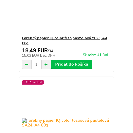
Farebný papier IQ color žltá pastelová YE23, A4
80g
18,49 EUR
/
BAL.
Skladom 41 BAL.
15,03 EUR
bez DPH
Pridať do košíka
TOP produkt