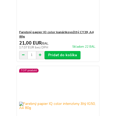
Farebný papier IQ color kanárikovožltý CY39, A4
80g
21,00 EUR
/
BAL.
Skladom 22 BAL.
17,07 EUR
bez DPH
Pridať do košíka
TOP produkt