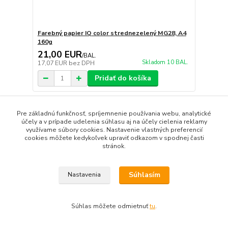
Farebný papier IQ color strednezelený MG28, A4
160g
21,00 EUR
/
BAL.
Skladom 10 BAL.
17,07 EUR
bez DPH
Pridať do košíka
TOP produkt
Pre základnú funkčnosť, spríjemnenie používania webu, analytické
účely a v prípade udelenia súhlasu aj na účely cielenia reklamy
využívame súbory cookies. Nastavenie vlastných preferencií
cookies môžete kedykoľvek upraviť odkazom v spodnej časti
stránok.
Súhlasím
Nastavenia
Súhlas môžete odmietnuť
tu
.