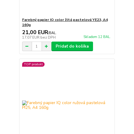
Farebný papier IQ color žltá pastelová YE23, A4
160g
21,00 EUR
/
BAL.
Skladom 12 BAL.
17,07 EUR
bez DPH
Pridať do košíka
TOP produkt