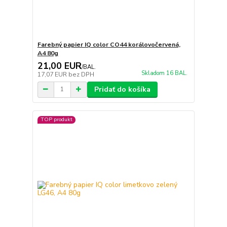
Farebný papier IQ color CO44 korálovočervená,
A4 80g
21,00 EUR
/
BAL.
Skladom 16 BAL.
17,07 EUR
bez DPH
Pridať do košíka
TOP produkt