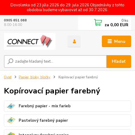
Dovolenka od 23 júla 2026 do 29. jula 2026 Objednávky z tohto
obdobia budeme vybavovať až od 30.7.2026.
0
ks
0905 651 068
za
0,00 EUR
8.00-16.00
Menu
Hľadať
Úvod
Papier, bloky, bločky
Kopírovací papier farebný
Kopírovací papier farebný
Farebný papier - mix farieb
Pastelový farebný papier