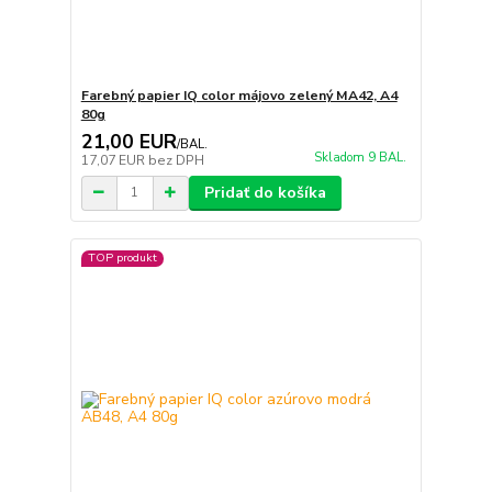
Farebný papier IQ color májovo zelený MA42, A4
80g
21,00 EUR
/
BAL.
Skladom 9 BAL.
17,07 EUR
bez DPH
Pridať do košíka
TOP produkt