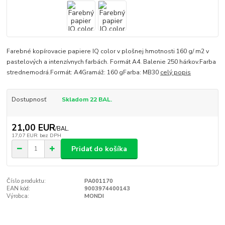
Farebné kopírovacie papiere IQ color v plošnej hmotnosti 160 g/ m2 v
pastelových a intenzívnych farbách. Formát A4. Balenie 250 hárkov.Farba
strednemodrá.Formát: A4Gramáž: 160 gFarba: MB30
celý popis
Dostupnosť
Skladom 22 BAL.
21,00 EUR
/
BAL.
17,07 EUR
bez DPH
Pridať do košíka
Číslo produktu:
PA001170
EAN kód:
9003974400143
Výrobca:
MONDI