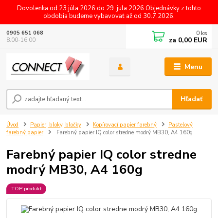
Dovolenka od 23 júla 2026 do 29. jula 2026 Objednávky z tohto
obdobia budeme vybavovať až od 30.7.2026.
0
ks
0905 651 068
za
0,00 EUR
8.00-16.00
Menu
Hľadať
Úvod
Papier, bloky, bločky
Kopírovací papier farebný
Pastelový
farebný papier
Farebný papier IQ color stredne modrý MB30, A4 160g
Farebný papier IQ color stredne
modrý MB30, A4 160g
TOP produkt