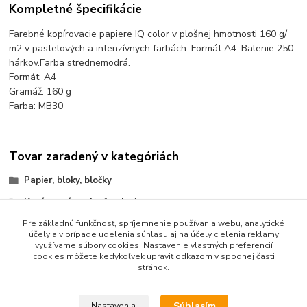
Kompletné špecifikácie
Farebné kopírovacie papiere IQ color v plošnej hmotnosti 160 g/
m2 v pastelových a intenzívnych farbách. Formát A4. Balenie 250
hárkov.Farba strednemodrá.
Formát: A4
Gramáž: 160 g
Farba: MB30
Tovar zaradený v kategóriách
Papier, bloky, bločky
Kopírovací papier farebný
Kopírovací papier farebný
Pre základnú funkčnosť, spríjemnenie používania webu, analytické
účely a v prípade udelenia súhlasu aj na účely cielenia reklamy
Pastelový farebný papier
využívame súbory cookies. Nastavenie vlastných preferencií
cookies môžete kedykoľvek upraviť odkazom v spodnej časti
stránok.
Súhlasím
Nastavenia