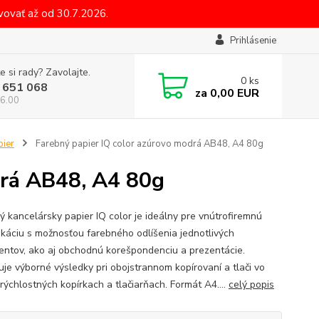
ovať až od 30.7.2026.
Prihlásenie
e si rady? Zavolajte.
0
ks
 651 068
za
0,00 EUR
6.00
pier
Farebný papier IQ color azúrovo modrá AB48, A4 80g
drá AB48, A4 80g
ý kancelársky papier IQ color je ideálny pre vnútrofiremnú
káciu s možnosťou farebného odlíšenia jednotlivých
ntov, ako aj obchodnú korešpondenciu a prezentácie.
uje výborné výsledky pri obojstrannom kopírovaní a tlači vo
rýchlostných kopírkach a tlačiarňach. Formát A4....
celý popis