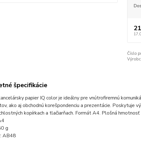
Dos
21
17,
Číslo p
Výrobc
tné špecifikácie
ancelársky papier IQ color je ideálny pre vnútrofiremnú komunik
v, ako aj obchodnú korešpondenciu a prezentácie. Poskytuje výb
hlostných kopírkach a tlačiarňach. Formát A4. Plošná hmotnosť
A4
80 g
y: AB48