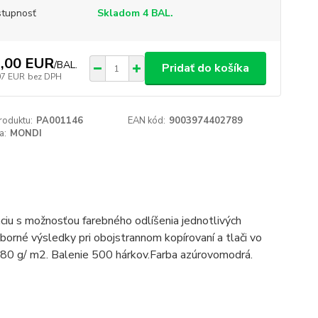
tupnosť
Skladom 4 BAL.
,00 EUR
/
BAL.
Pridať do košíka
07 EUR
bez DPH
roduktu:
PA001146
EAN kód:
9003974402789
a:
MONDI
áciu s možnosťou farebného odlíšenia jednotlivých
orné výsledky pri obojstrannom kopírovaní a tlači vo
 80 g/ m2. Balenie 500 hárkov.Farba azúrovomodrá.