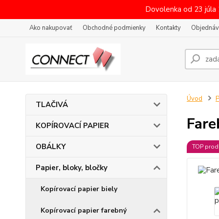
Dovolenka od 23 júla
Ako nakupovať
Obchodné podmienky
Kontakty
Objednáv
Úvod
P
TLAČIVÁ
Fare
KOPÍROVACÍ PAPIER
OBÁLKY
TOP prod
Papier, bloky, bločky
Kopírovací papier biely
Kopírovací papier farebný