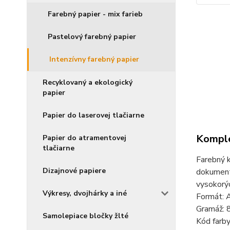
Farebný papier - mix farieb
Pastelový farebný papier
Intenzívny farebný papier
Recyklovaný a ekologický
papier
Papier do laserovej tlačiarne
Komple
Papier do atramentovej
tlačiarne
Farebný k
Dizajnové papiere
dokumento
vysokorýc
Výkresy, dvojhárky a iné
Formát: 
Gramáž: 
Samolepiace bločky žlté
Kód farb