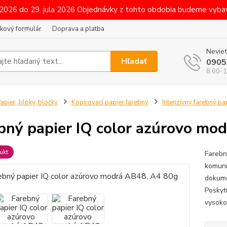
 2026 do 29. jula 2026 Objednávky z tohto obdobia budeme vybav
kový formulár
Doprava a platba
Neviet
Hľadať
0905
8.00-1
apier, bloky, bločky
Kopírovací papier farebný
Intenzívny farebný pa
bný papier IQ color azúrovo mo
ukt
Farebn
komuni
dokume
Poskyt
vysoko