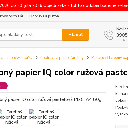
 2026 do 29. jula 2026 Objednávky z tohto obdobia budeme vybav
kový formulár
Doprava a platba
Neviet
Hľadať
0905
8.00-1
apier, bloky, bločky
Kopírovací papier farebný
Pastelový farebný pa
bný papier IQ color ružová past
ukt
Farebn
komuni
dokume
Poskyt
vysoko