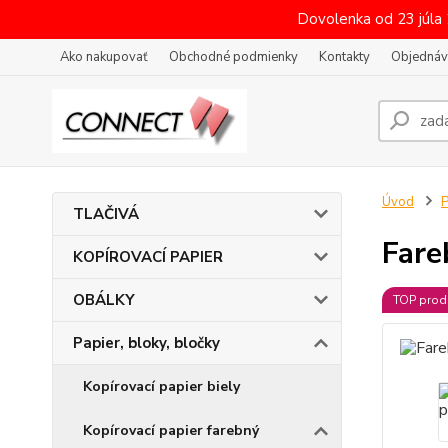
Dovolenka od 23 júla
Ako nakupovať
Obchodné podmienky
Kontakty
Objednáv
Úvod
P
TLAČIVÁ
Fare
KOPÍROVACÍ PAPIER
OBÁLKY
TOP prod
Papier, bloky, bločky
Kopírovací papier biely
Kopírovací papier farebný