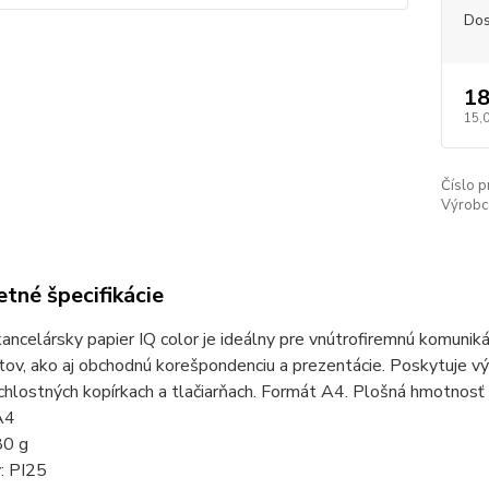
Dos
18
15,
Číslo p
Výrobc
tné špecifikácie
ancelársky papier IQ color je ideálny pre vnútrofiremnú komunik
v, ako aj obchodnú korešpondenciu a prezentácie. Poskytuje výb
hlostných kopírkach a tlačiarňach. Formát A4. Plošná hmotnosť 
A4
80 g
: PI25