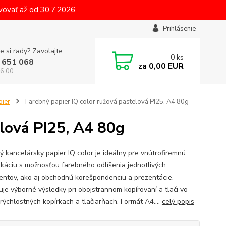
ovať až od 30.7.2026.
Prihlásenie
e si rady? Zavolajte.
0
ks
 651 068
za
0,00 EUR
6.00
pier
Farebný papier IQ color ružová pastelová PI25, A4 80g
elová PI25, A4 80g
ý kancelársky papier IQ color je ideálny pre vnútrofiremnú
káciu s možnosťou farebného odlíšenia jednotlivých
ntov, ako aj obchodnú korešpondenciu a prezentácie.
uje výborné výsledky pri obojstrannom kopírovaní a tlači vo
rýchlostných kopírkach a tlačiarňach. Formát A4....
celý popis