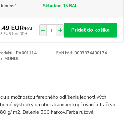
tupnosť
Skladom 15 BAL.
,49 EUR
/
BAL.
Pridať do košíka
03 EUR
bez DPH
roduktu:
PA001114
EAN kód:
9003974400174
a:
MONDI
áciu s možnosťou farebného odlíšenia jednotlivých
orné výsledky pri obojstrannom kopírovaní a tlači vo
80 g/ m2. Balenie 500 hárkov.Farba ružová.