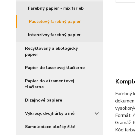
Farebný papier - mix farieb
Pastelový farebný papier
Intenzívny farebný papier
Recyklovaný a ekologický
papier
Papier do laserovej tlačiarne
Komple
Papier do atramentovej
tlačiarne
Farebný k
Dizajnové papiere
dokumento
vysokorýc
Výkresy, dvojhárky a iné
Formát: 
Gramáž: 
Samolepiace bločky žlté
Kód farby