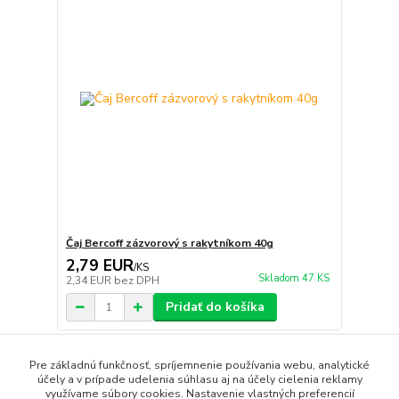
Čaj Bercoff zázvorový s rakytníkom 40g
2,79 EUR
/
KS
Skladom 47 KS
2,34 EUR
bez DPH
Pridať do košíka
Pre základnú funkčnosť, spríjemnenie používania webu, analytické
strana
z 1
účely a v prípade udelenia súhlasu aj na účely cielenia reklamy
využívame súbory cookies. Nastavenie vlastných preferencií