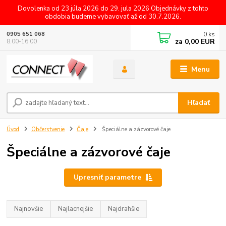
Dovolenka od 23 júla 2026 do 29. jula 2026 Objednávky z tohto
obdobia budeme vybavovať až od 30.7.2026.
0
ks
0905 651 068
za
0,00 EUR
8.00-16.00
Menu
Hľadať
Úvod
Občerstvenie
Čaje
Špeciálne a zázvorové čaje
Špeciálne a zázvorové čaje
Upresniť parametre
Najnovšie
Najlacnejšie
Najdrahšie