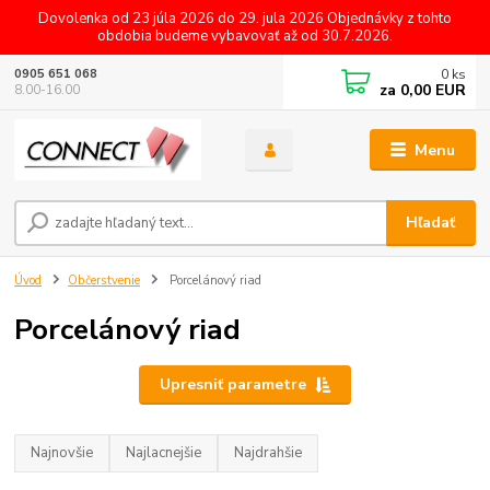
Dovolenka od 23 júla 2026 do 29. jula 2026 Objednávky z tohto
obdobia budeme vybavovať až od 30.7.2026.
0
ks
0905 651 068
za
0,00 EUR
8.00-16.00
Menu
Hľadať
Úvod
Občerstvenie
Porcelánový riad
Porcelánový riad
Upresniť parametre
Najnovšie
Najlacnejšie
Najdrahšie