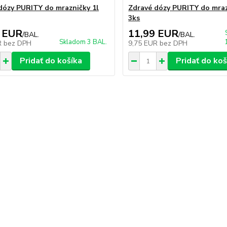
dózy PURITY do mrazničky 1l
Zdravé dózy PURITY do mraz
3ks
 EUR
11,99 EUR
/
BAL.
/
BAL.
Skladom 3 BAL.
R
bez DPH
9,75 EUR
bez DPH
Pridať do košíka
Pridať do koš