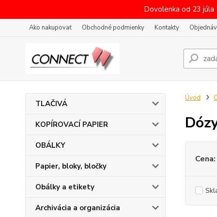
Dovolenka od 23 júla
Ako nakupovať
Obchodné podmienky
Kontakty
Objednáv
Úvod
O
TLAČIVÁ
Dózy
KOPÍROVACÍ PAPIER
OBÁLKY
Cena:
Papier, bloky, bločky
Obálky a etikety
Skl
Archivácia a organizácia