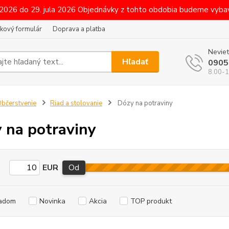
 2026 do 29. jula 2026 Objednávky z tohto obdobia budeme vybav
kový formulár
Doprava a platba
Neviet
Hľadať
0905
8.00-1
bčerstvenie
Riad a stolovanie
Dózy na potraviny
 na potraviny
EUR
Od
adom
Novinka
Akcia
TOP produkt