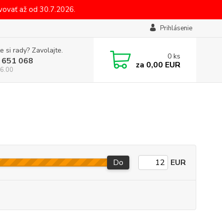
ovať až od 30.7.2026.
Prihlásenie
e si rady? Zavolajte.
0
ks
 651 068
za
0,00 EUR
6.00
Do
EUR