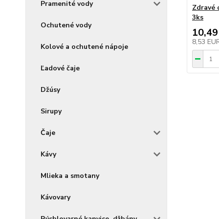
Pramenité vody
Zdravé 
3ks
Ochutené vody
10,49
8,53 EU
Kolové a ochutené nápoje
Ľadové čaje
Džúsy
Sirupy
Čaje
Kávy
Mlieka a smotany
Kávovary
Rýchlovarné kanvice, džbány