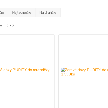
šie
Najlacnejšie
Najdrahšie
m 1-2 z 2