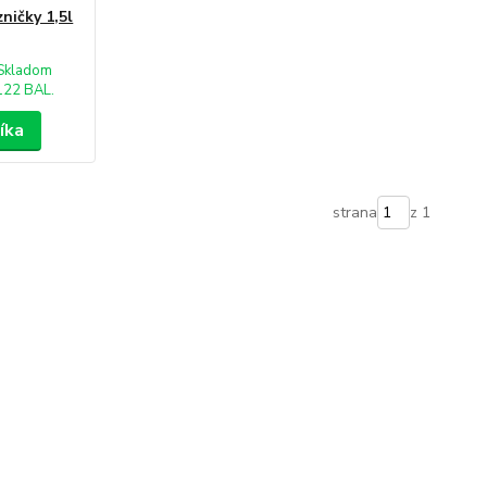
ničky 1,5l
Skladom
122 BAL.
íka
strana
z 1