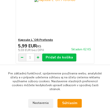
Kapsule L´OR Profondo
5,99 EUR
/
KS
Skladom 62 KS
5,03 EUR
bez DPH
Pridať do košíka
Pre základnú funkčnosť, spríjemnenie používania webu, analytické
strana
z 1
účely a v prípade udelenia súhlasu aj na účely cielenia reklamy
využívame súbory cookies. Nastavenie vlastných preferencií
cookies môžete kedykoľvek upraviť odkazom v spodnej časti
stránok.
Súhlasím
Nastavenia
Upravit sběr cookies.