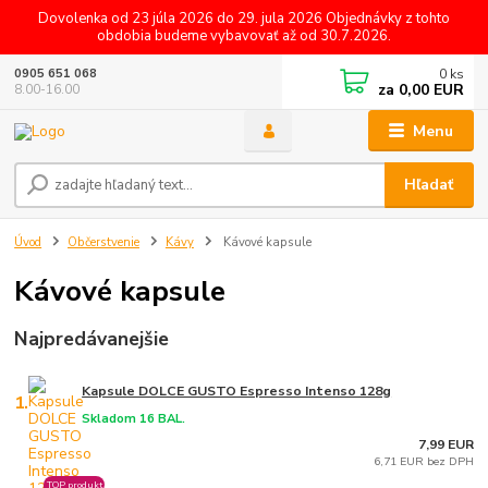
Dovolenka od 23 júla 2026 do 29. jula 2026 Objednávky z tohto
obdobia budeme vybavovať až od 30.7.2026.
0
ks
0905 651 068
za
0,00 EUR
8.00-16.00
Menu
Hľadať
Úvod
Občerstvenie
Kávy
Kávové kapsule
Kávové kapsule
Najpredávanejšie
Kapsule DOLCE GUSTO Espresso Intenso 128g
1.
Skladom 16 BAL.
7,99 EUR
6,71 EUR bez DPH
TOP produkt