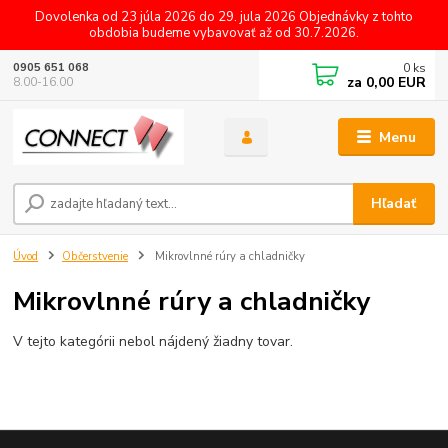
Dovolenka od 23 júla 2026 do 29. jula 2026 Objednávky z tohto
obdobia budeme vybavovať až od 30.7.2026.
0
ks
0905 651 068
za
0,00 EUR
8.00-16.00
Menu
Hľadať
Úvod
Občerstvenie
Mikrovlnné rúry a chladničky
Mikrovlnné rúry a chladničky
V tejto kategórii nebol nájdený žiadny tovar.