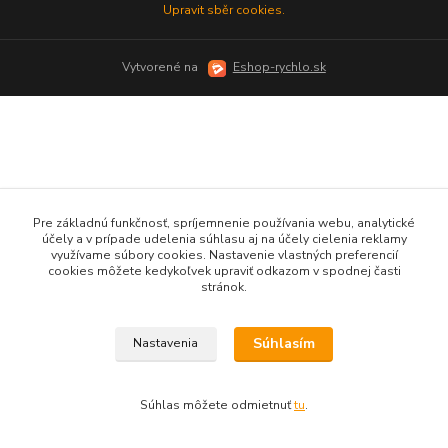
Upravit sběr cookies.
Vytvorené na
Eshop-rychlo.sk
Pre základnú funkčnosť, spríjemnenie používania webu, analytické
účely a v prípade udelenia súhlasu aj na účely cielenia reklamy
využívame súbory cookies. Nastavenie vlastných preferencií
cookies môžete kedykoľvek upraviť odkazom v spodnej časti
stránok.
Súhlasím
Nastavenia
Súhlas môžete odmietnuť
tu
.