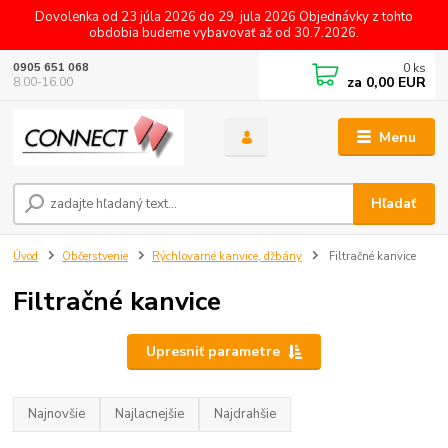
Dovolenka od 23 júla 2026 do 29. jula 2026 Objednávky z tohto
obdobia budeme vybavovať až od 30.7.2026.
0
ks
0905 651 068
za
0,00 EUR
8.00-16.00
Menu
Hľadať
Úvod
Občerstvenie
Rýchlovarné kanvice, džbány
Filtračné kanvice
Filtračné kanvice
Upresniť parametre
Najnovšie
Najlacnejšie
Najdrahšie