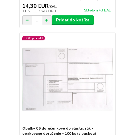
14,30 EUR
/
BAL.
Skladom 43 BAL.
11,63 EUR
bez DPH
Pridať do košíka
TOP produkt
Obálky C5 doručenkové do vlastn. rúk -
opakované doručenie - 100 ks (s páskou)