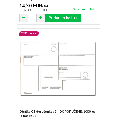
14,30 EUR
/
BAL.
Skladom 30 BAL.
11,63 EUR
bez DPH
Pridať do košíka
TOP produkt
Obálky C5 doručenkové - DOPORUČENE, 1000 ks
(s páskou)