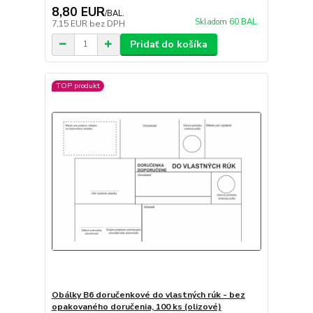
8,80 EUR
/
BAL.
Skladom 60 BAL.
7,15 EUR
bez DPH
Pridať do košíka
TOP produkt
Obálky B6 doručenkové do vlastných rúk - bez
opakovaného doručenia, 100 ks (olizové)