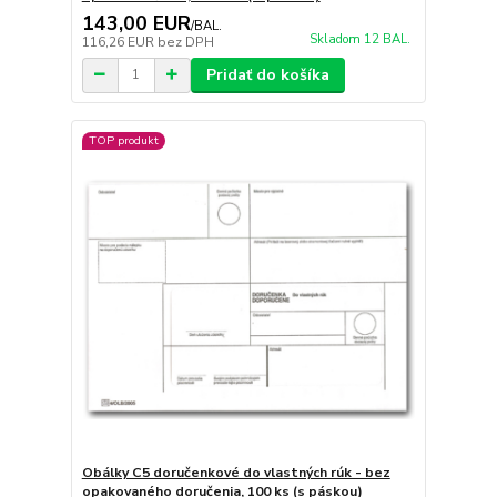
143,00 EUR
/
BAL.
Skladom 12 BAL.
116,26 EUR
bez DPH
Pridať do košíka
TOP produkt
Obálky C5 doručenkové do vlastných rúk - bez
opakovaného doručenia, 100 ks (s páskou)