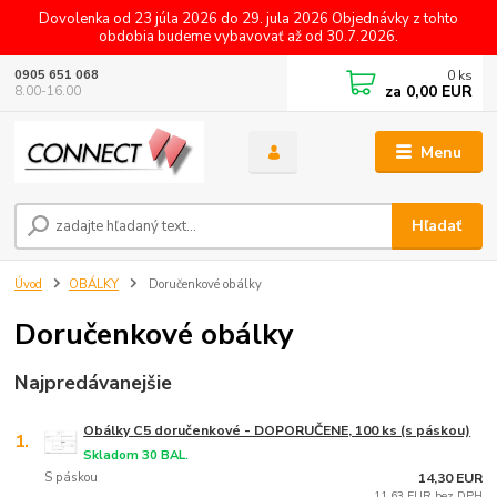
Dovolenka od 23 júla 2026 do 29. jula 2026 Objednávky z tohto
obdobia budeme vybavovať až od 30.7.2026.
0
ks
0905 651 068
za
0,00 EUR
8.00-16.00
Menu
Hľadať
Úvod
OBÁLKY
Doručenkové obálky
Doručenkové obálky
Najpredávanejšie
Obálky C5 doručenkové - DOPORUČENE, 100 ks (s páskou)
1.
Skladom 30 BAL.
S páskou
14,30 EUR
11,63 EUR bez DPH