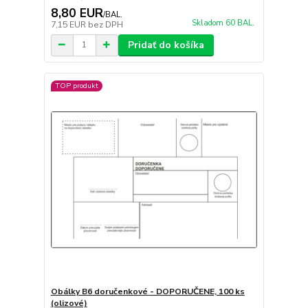
8,80 EUR
/
BAL.
Skladom 60 BAL.
7,15 EUR
bez DPH
Pridať do košíka
TOP produkt
Obálky B6 doručenkové - DOPORUČENE, 100 ks
(olizové)